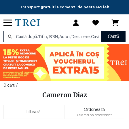
Transport gratuit la comenzi de peste 149 lei!
Caută
0 cărți /
Cameron Diaz
Ordonează
Filtează
Cele mai noi descendent