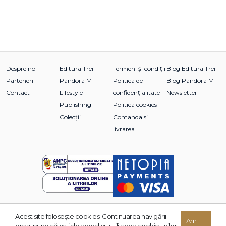
Despre noi
Editura Trei
Termeni și condiții
Blog Editura Trei
Parteneri
Pandora M
Politica de
Blog Pandora M
Contact
Lifestyle
confidențialitate
Newsletter
Publishing
Politica cookies
Colecții
Comanda si
livrarea
Acest site foloseşte cookies. Continuarea navigării
© 2026 Grupul Editorial TREI. Toate drepturile rezervate.
Am
presupune că eşti de acord cu utilizarea cookie-urilor.