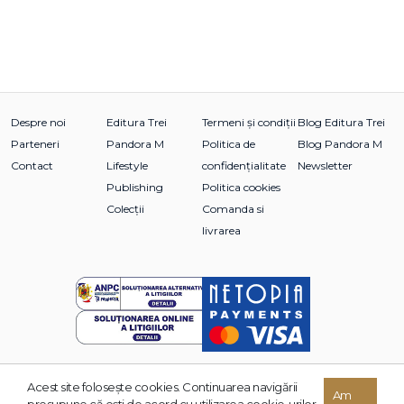
Despre noi
Editura Trei
Termeni și condiții
Blog Editura Trei
Parteneri
Pandora M
Politica de
Blog Pandora M
Contact
Lifestyle
confidențialitate
Newsletter
Publishing
Politica cookies
Colecții
Comanda si
livrarea
Acest site foloseşte cookies. Continuarea navigării
© 2026 Grupul Editorial TREI. Toate drepturile rezervate.
Am
presupune că eşti de acord cu utilizarea cookie-urilor.