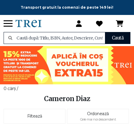
Transport gratuit la comenzi de peste 149 lei!
Caută
0 cărți /
Cameron Diaz
Ordonează
Filtează
Cele mai noi descendent