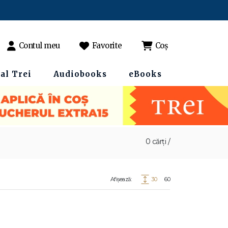
Contul meu
Favorite
Coș
al Trei
Audiobooks
eBooks
0 cărți /
Afișează:
30
60