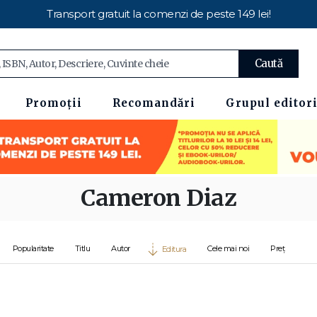
Transport gratuit la comenzi de peste 149 lei!
Caută
Promoții
Recomandări
Grupul editori
Cameron Diaz
Popularitate
Titlu
Autor
Cele mai noi
Preț
Editura