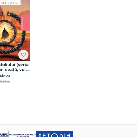
doliului (seria
n ceaţă, vol.
nderson
6.51 lei