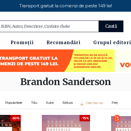
Transport gratuit la comenzi de peste 149 lei!
Caută
Promoții
Recomandări
Grupul editori
Brandon Sanderson
Popularitate
Titlu
Autor
Editura
Preț
Cele mai noi
-50%
-75%