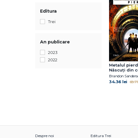
Editura
Trei
An publicare
2023
2022
Metalul pierd
Născuţi din c
7)
Brandon Sanders
34.36 lei
68.71 
Despre noi
Editura Trei