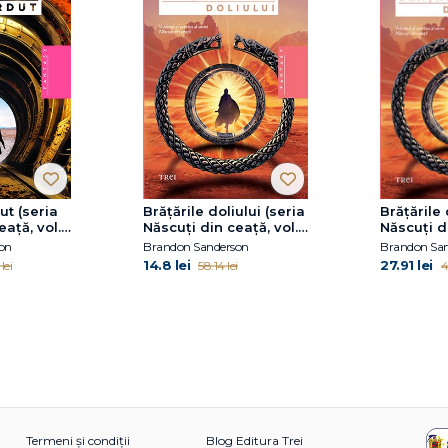
ut (seria
Brățările doliului (seria
Brățările 
eaţă, vol.
Născuţi din ceaţă, vol.
Născuţi di
6)
6)
on
Brandon Sanderson
Brandon Sa
14.8 lei
27.91 lei
lei
58.14 lei
4
Termeni și condiții
Blog Editura Trei