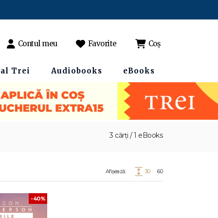
Contul meu
Favorite
Coș
al Trei
Audiobooks
eBooks
3 cărți / 1 eBooks
Afișează:
30
60
-40%