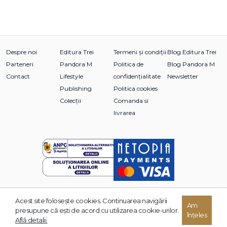
Despre noi
Editura Trei
Termeni și condiții
Blog Editura Trei
Parteneri
Pandora M
Politica de
Blog Pandora M
Contact
Lifestyle
confidențialitate
Newsletter
Publishing
Politica cookies
Colecții
Comanda si
livrarea
Acest site foloseşte cookies. Continuarea navigării
© 2026 Grupul Editorial TREI. Toate drepturile rezervate.
Am
presupune că eşti de acord cu utilizarea cookie-urilor.
înțeles
Dezvoltat de:
Află detalii.