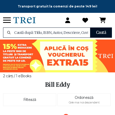
Transport gratuit la comenzi de peste 149 lei!
Caută
2 cărți / 1 eBooks
Bill Eddy
Ordonează
Filtează
Cele mai noi descendent