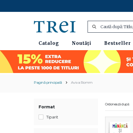
Catalog
Noutăți
Bestseller
Pagină principală
Aviva Romm
Ordonează după:
Format
Tiparit