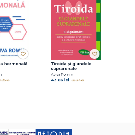
nța hormonală
Tiroida și glandele
suprarenale
m
Aviva Romm
43.66 lei
.85 lei
62.37 lei