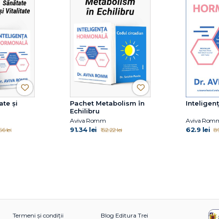
te și
Pachet Metabolism în
Intelige
Echilibru
Aviva Romm
Aviva Rom
91.34 lei
62.9 lei
6 lei
152.22 lei
89
Termeni și condiții
Blog Editura Trei