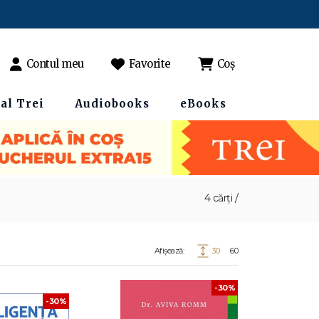
Contul meu
Favorite
Coș
al Trei
Audiobooks
eBooks
4 cărți /
Afișează:
30
60
-30%
-30%