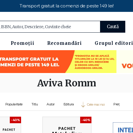
Transport gratuit la comenzi de peste 149 lei!
Caută
Promoții
Recomandări
Grupul editori
Aviva Romm
Popularitate
Titlu
Autor
Editura
Preț
Cele mai noi
-40%
-40%