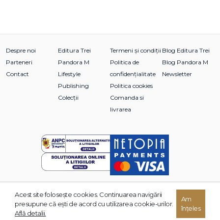
Despre noi
Editura Trei
Termeni și condiții
Blog Editura Trei
Parteneri
Pandora M
Politica de
Blog Pandora M
Contact
Lifestyle
confidențialitate
Newsletter
Publishing
Politica cookies
Colecții
Comanda si
livrarea
Acest site foloseşte cookies. Continuarea navigării
© 2026 Grupul Editorial TREI. Toate drepturile rezervate.
Am
presupune că eşti de acord cu utilizarea cookie-urilor.
înțeles
Dezvoltat de:
Află detalii.