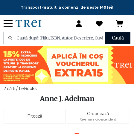
Transport gratuit la comenzi de peste 149 lei!
Caută
2 cărți / 1 eBooks
Anne J. Adelman
Ordonează
Filtează
Cele mai noi descendent