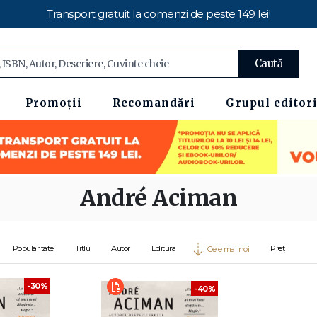
Transport gratuit la comenzi de peste 149 lei!
Caută
Promoții
Recomandări
Grupul editori
André Aciman
Popularitate
Titlu
Autor
Editura
Preț
Cele mai noi
-30%
-40%