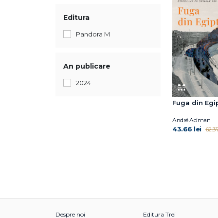
Editura
Pandora M
An publicare
2024
Fuga din Egi
André Aciman
43.66 lei
62.37
Despre noi
Editura Trei