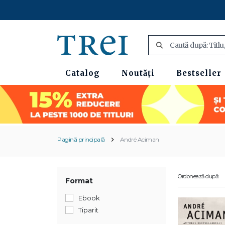
Catalog
Noutăți
Bestseller
Pagină principală
André Aciman
Ordonează după:
Format
Ebook
Tiparit