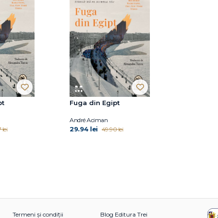
pt
Fuga din Egipt
André Aciman
29.94 lei
 lei
49.90 lei
Termeni și condiții
Blog Editura Trei