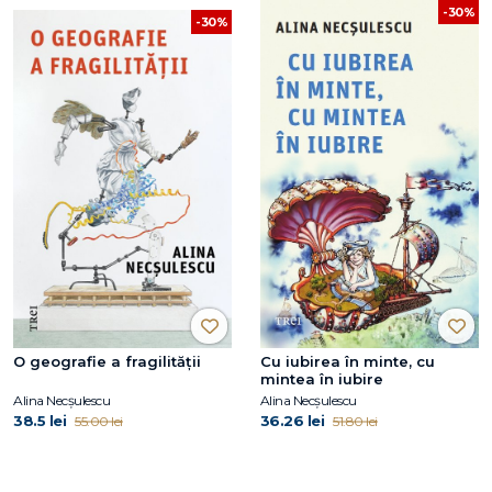
-30%
-30%
O geografie a fragilității
Cu iubirea în minte, cu
mintea în iubire
Alina Necșulescu
Alina Necșulescu
38.5 lei
36.26 lei
55.00 lei
51.80 lei