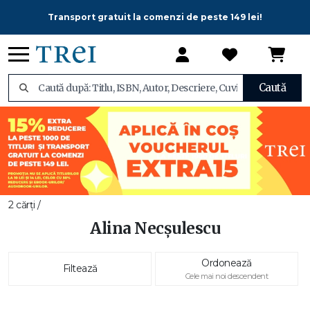
Transport gratuit la comenzi de peste 149 lei!
Caută
2 cărți /
Alina Necșulescu
Ordonează
Filtează
Cele mai noi descendent