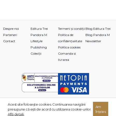
Despre noi
Editura Trei
Termeni și condiții
Blog Editura Trei
Parteneri
Pandora M
Politica de
Blog Pandora M
Contact
Lifestyle
confidențialitate
Newsletter
Publishing
Politica cookies
Colecții
Comanda si
livrarea
Acest site foloseşte cookies. Continuarea navigării
Am
© 2026 Grupul Editorial TREI. Toate drepturile rezervate.
presupune că eşti de acord cu utilizarea cookie-urilor.
înțeles
Dezvoltat de:
Află detalii.