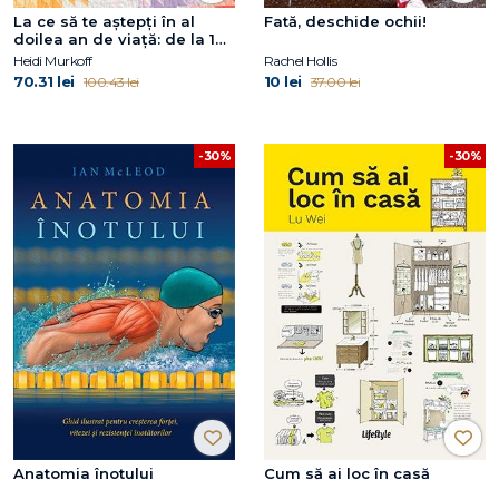
La ce să te aștepți în al
Fată, deschide ochii!
doilea an de viață: de la 12
la 24 de luni
Heidi Murkoff
Rachel Hollis
70.31 lei
10 lei
100.43 lei
37.00 lei
-30%
-30%
Anatomia înotului
Cum să ai loc în casă