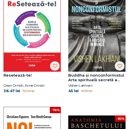
Resetează-te!
Buddha și nonconformistul.
Arta spirituală secretă a
reușitei în muncă
Dean Ornish, Anne Ornish
Vishen Lakhiani
36.47 lei
45 lei
72.94 lei
47.57 lei
-76%
-30%