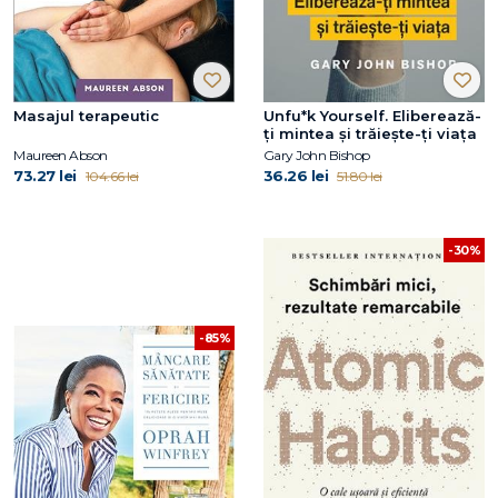
Masajul terapeutic
Unfu*k Yourself. Eliberează-
ți mintea și trăiește-ți viața
Maureen Abson
Gary John Bishop
73.27 lei
36.26 lei
104.66 lei
51.80 lei
-30%
-85%