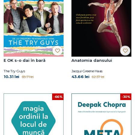
E OK s-o dai în bară
Anatomia dansului
The Try Guys
Jacqui Greene Haas
10.31 lei
43.66 lei
68.71 lei
62.37 lei
-66%
-30%