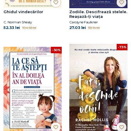
Ghidul vindecărilor
Zodiile. Descifrează stelele.
Reașază-ți viața
C. Norman Shealy
Carolyne Faulkner
52.33 lei
27.03 lei
104.66 lei
58.14 lei
-73%
-30%