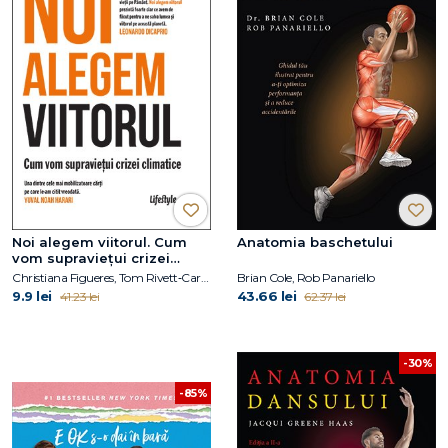
Noi alegem viitorul. Cum
Anatomia baschetului
vom supraviețui crizei
climatice
Christiana Figueres, Tom Rivett‑Carnac
Brian Cole, Rob Panariello
9.9 lei
43.66 lei
41.23 lei
62.37 lei
-30%
-85%