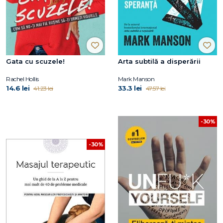
Gata cu scuzele!
Arta subtilă a disperării
Rachel Hollis
Mark Manson
14.6 lei
33.3 lei
41.23 lei
47.57 lei
-30%
-30%