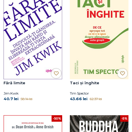
Fără limite
Taci și înghite
Jim Kwik
Tim Spector
40.7 lei
43.66 lei
58.14 lei
62.37 lei
-50%
-5%