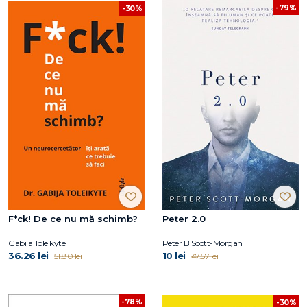
-79%
-30%
F*ck! De ce nu mă schimb?
Peter 2.0
Gabija Toleikyte
Peter B Scott-Morgan
36.26 lei
10 lei
51.80 lei
47.57 lei
-78%
-30%