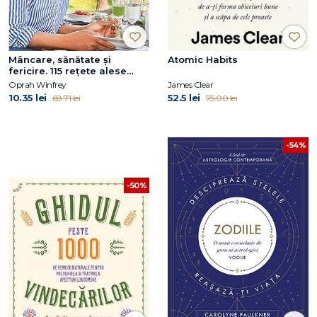
Mâncare, sănătate și
Atomic Habits
fericire. 115 rețete alese
pentru mese delicioase și o
Oprah Winfrey
James Clear
viață mai bună
10.35 lei
52.5 lei
68.71 lei
75.00 lei
-54%
-50%