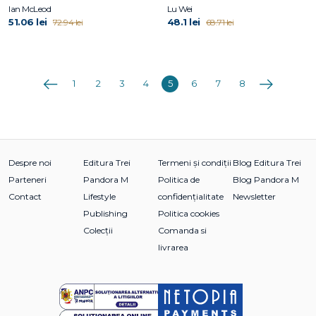
Ian McLeod
Lu Wei
51.06 lei
48.1 lei
72.94 lei
68.71 lei
Anterioara
Următoarea
1
2
3
4
5
6
7
8
Despre noi
Editura Trei
Termeni și condiții
Blog Editura Trei
Parteneri
Pandora M
Politica de
Blog Pandora M
Contact
Lifestyle
confidențialitate
Newsletter
Publishing
Politica cookies
Colecții
Comanda si
livrarea