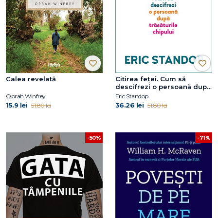
Calea revelată
Citirea feței. Cum să
descifrezi o persoană după
trăsăturile chipului
Oprah Winfrey
Eric Standop
15.9 lei
36.26 lei
51.80 lei
51.80 lei
-71%
-50%