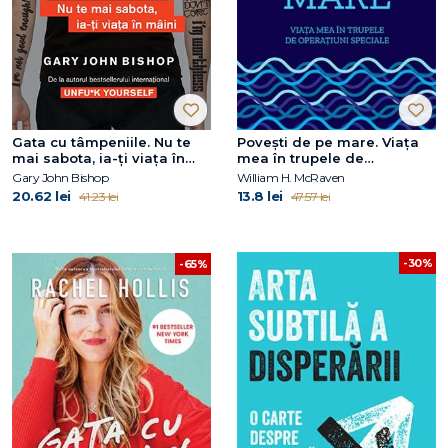
Gata cu tâmpeniile. Nu te
Povești de pe mare. Viața
mai sabota, ia-ți viața în
mea în trupele de
mâini
operațiuni speciale
Gary John Bishop
William H. McRaven
20.62 lei
13.8 lei
41.23 lei
47.57 lei
-30%
-65%