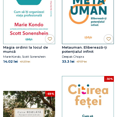
Magia ordinii la locul de
Metauman. Eliberează-ţi
muncă
potenţialul infinit
Marie Kondo, Scott Sonenshein
Deepak Chopra
14.02 lei
33.3 lei
41.23 lei
47.57 lei
-30%
-69%