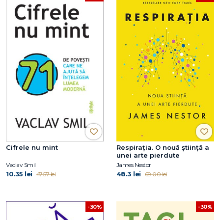
Cifrele nu mint
Respirația. O nouă știință a
unei arte pierdute
Vaclav Smil
James Nestor
10.35 lei
48.3 lei
47.57 lei
69.00 lei
-30%
-30%