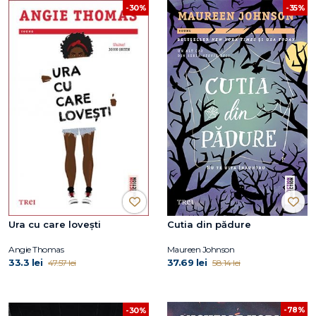
-30%
-35%
Ura cu care lovești
Cutia din pădure
Angie Thomas
Maureen Johnson
33.3 lei
37.69 lei
47.57 lei
58.14 lei
-78%
-30%