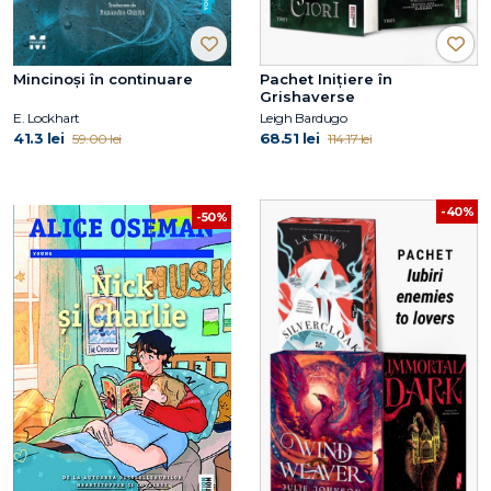
Mincinoși în continuare
Pachet Inițiere în
Grishaverse
E. Lockhart
Leigh Bardugo
41.3 lei
68.51 lei
59.00 lei
114.17 lei
-40%
-50%