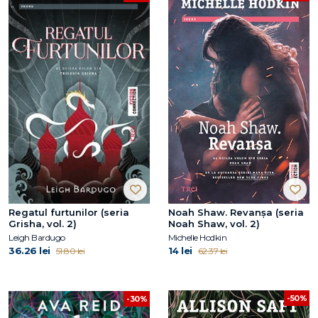
Regatul furtunilor (seria
Noah Shaw. Revanșa (seria
Grisha, vol. 2)
Noah Shaw, vol. 2)
Leigh Bardugo
Michelle Hodkin
36.26 lei
14 lei
51.80 lei
62.37 lei
-50%
-30%