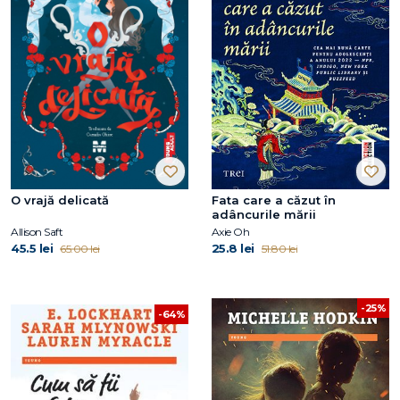
O vrajă delicată
Fata care a căzut în
adâncurile mării
Allison Saft
Axie Oh
45.5 lei
25.8 lei
65.00 lei
51.80 lei
-25%
-64%