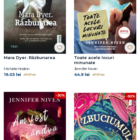
Mara Dyer. Răzbunarea
Toate acele locuri
minunate
Michelle Hodkin
Jennifer Niven
19.03 lei
44.9 lei
47.57 lei
47.57 lei
-30%
-50%