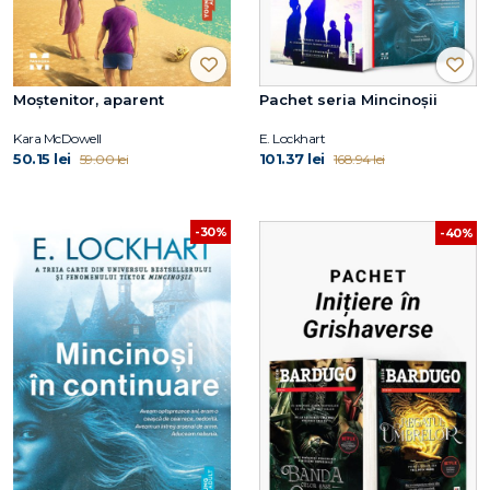
Moștenitor, aparent
Pachet seria Mincinoșii
Kara McDowell
E. Lockhart
50.15 lei
101.37 lei
59.00 lei
168.94 lei
-30%
-40%