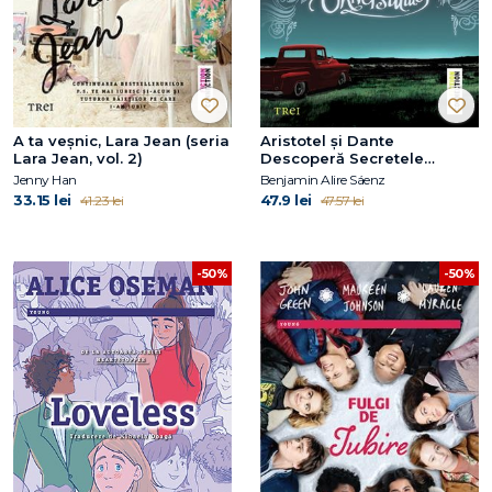
A ta veșnic, Lara Jean (seria
Aristotel şi Dante
Lara Jean, vol. 2)
Descoperă Secretele
Universului
Jenny Han
Benjamin Alire Sáenz
33.15 lei
47.9 lei
41.23 lei
47.57 lei
-50%
-50%