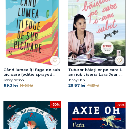
Când lumea îți fuge de sub
Tuturor băieţilor pe care i-
picioare (ediție sprayed
am iubit (seria Lara Jean,
edges)
vol. 1)
Jandy Nelson
Jenny Han
69.3 lei
28.87 lei
99.00 lei
41.23 lei
-30%
-50%