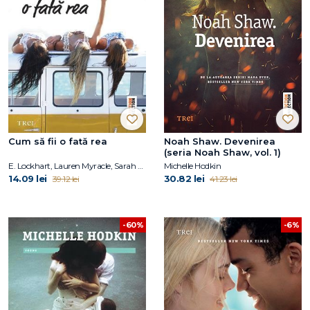
Cum să fii o fată rea
Noah Shaw. Devenirea
(seria Noah Shaw, vol. 1)
E. Lockhart, Lauren Myracle, Sarah Mlynowski
Michelle Hodkin
14.09 lei
30.82 lei
39.12 lei
41.23 lei
-60%
-6%