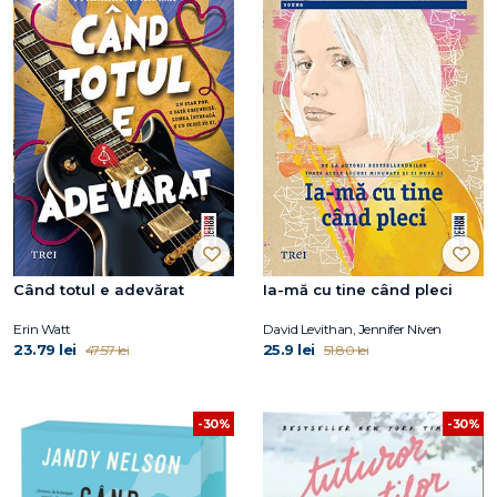
Când totul e adevărat
Ia-mă cu tine când pleci
Erin Watt
David Levithan, Jennifer Niven
23.79 lei
25.9 lei
47.57 lei
51.80 lei
-30%
-30%