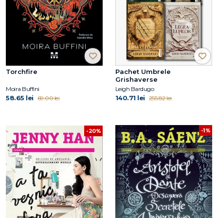
Torchfire
Pachet Umbrele
Grishaverse
Moira Buffini
Leigh Bardugo
58.65 lei
140.71 lei
69.00 lei
255.82 lei
-1%
-20%