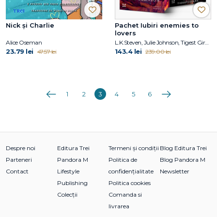
Nick și Charlie
Pachet Iubiri enemies to
lovers
Alice Oseman
L.K.Steven, Julie Johnson, Tigest Girma
23.79 lei
143.4 lei
47.57 lei
239.00 lei
Anterioara
Următoarea
1
2
3
4
5
6
Despre noi
Editura Trei
Termeni și condiții
Blog Editura Trei
Parteneri
Pandora M
Politica de
Blog Pandora M
Contact
Lifestyle
confidențialitate
Newsletter
Publishing
Politica cookies
Colecții
Comanda si
livrarea