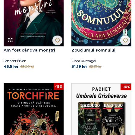
Am fost cândva monștri
Zbuciumul somnului
Jennifer Niven
Clara Kumagai
45.5 lei
31.19 lei
65.00 lei
62.37 lei
-15%
-45%