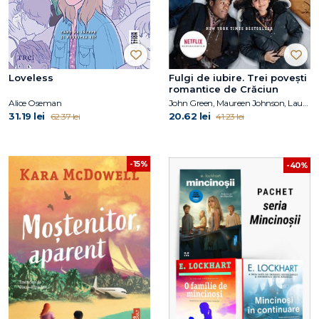
Loveless
Fulgi de iubire. Trei poveşti
romantice de Crăciun
Alice Oseman
John Green, Maureen Johnson, Lauren Myracle
31.19 lei
20.62 lei
62.37 lei
41.23 lei
-15%
-40%