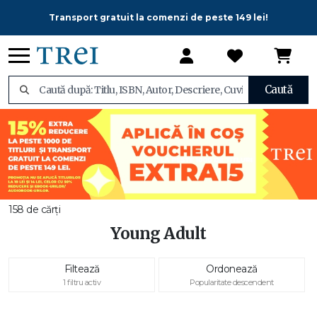
Transport gratuit la comenzi de peste 149 lei!
Caută
158 de cărți
Young Adult
Filtează
Ordonează
1 filtru activ
Popularitate descendent