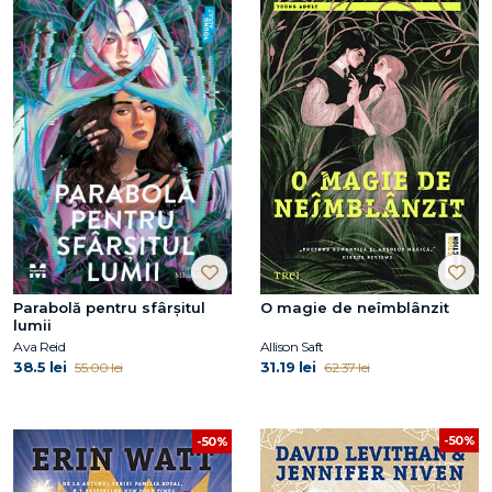
Parabolă pentru sfârșitul
O magie de neîmblânzit
lumii
Ava Reid
Allison Saft
38.5 lei
31.19 lei
55.00 lei
62.37 lei
-50%
-50%