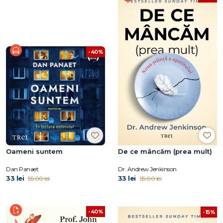
-40%
Oameni suntem
De ce mâncăm (prea mult)
Dan Panaet
Dr. Andrew Jenkinson
33 lei
33 lei
55.00 lei
55.00 lei
-40%
-15%