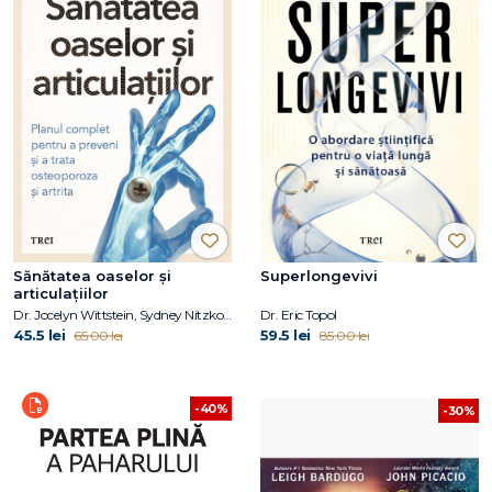
Sănătatea oaselor și
Superlongevivi
articulațiilor
Dr. Jocelyn Wittstein, Sydney Nitzkorski
Dr. Eric Topol
45.5 lei
59.5 lei
65.00 lei
85.00 lei
-40%
-30%