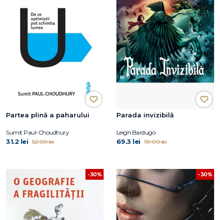
Partea plină a paharului
Parada invizibilă
Sumit Paul-Choudhury
Leigh Bardugo
31.2 lei
69.3 lei
52.00 lei
99.00 lei
-30%
-30%