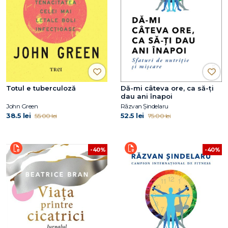
Totul e tuberculoză
Dă-mi câteva ore, ca să-ţi
dau ani înapoi
John Green
Răzvan Șindelaru
38.5 lei
52.5 lei
55.00 lei
75.00 lei
-40%
-40%