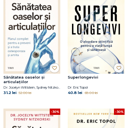
Sănătatea oaselor și
Superlongevivi
articulațiilor
Dr. Jocelyn Wittstein, Sydney Nitzkorski
Dr. Eric Topol
31.2 lei
40.8 lei
52.00 lei
68.00 lei
-30%
-30%