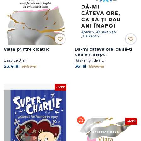
Viaţa printre cicatrici
Dă-mi câteva ore, ca să-ţi
dau ani înapoi
Beatrice Bran
Răzvan Șindelaru
23.4 lei
36 lei
39.00 lei
60.00 lei
-30%
-40%