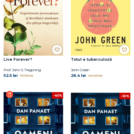
Live Forever?
Totul e tuberculoză
Prof. John S. Tregoning
John Green
52.5 lei
26.4 lei
75.00 lei
44.00 lei
-40%
-30%