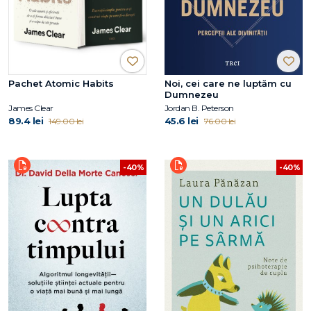
Pachet Atomic Habits
Noi, cei care ne luptăm cu
Dumnezeu
James Clear
Jordan B. Peterson
89.4 lei
45.6 lei
149.00 lei
76.00 lei
-40%
-40%