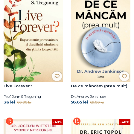
Live Forever?
De ce mâncăm (prea mult)
Prof. John S. Tregoning
Dr. Andrew Jenkinson
36 lei
58.65 lei
60.00 lei
69.00 lei
-40%
-40%