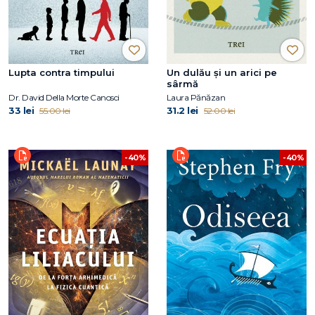
Lupta contra timpului
Un dulău și un arici pe
sârmă
Dr. David Della Morte Canosci
Laura Pănăzan
33 lei
31.2 lei
55.00 lei
52.00 lei
-40%
-40%