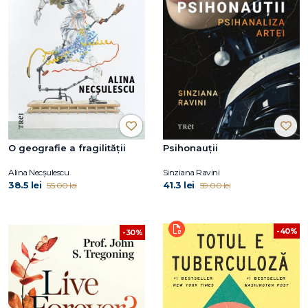
O geografie a fragilității
Psihonauții
Alina Necșulescu
Sinziana Ravini
38.5 lei
41.3 lei
55.00 lei
59.00 lei
-40%
-30%