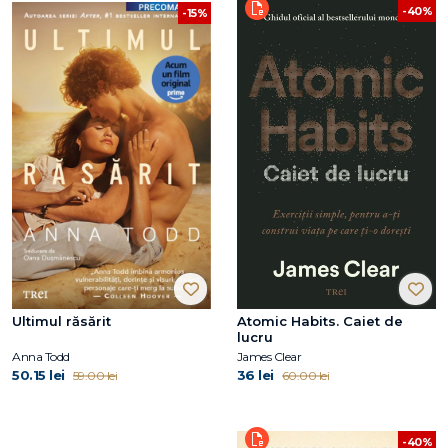
-40%
-15%
Ultimul răsărit
Atomic Habits. Caiet de
lucru
Anna Todd
James Clear
50.15 lei
36 lei
59.00 lei
60.00 lei
-40%