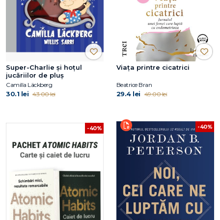
Super-Charlie și hoțul
Viaţa printre cicatrici
jucăriilor de pluș
Camilla Läckberg
Beatrice Bran
30.1 lei
29.4 lei
43.00 lei
49.00 lei
-40%
-40%