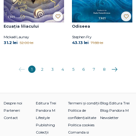
Ecuația liliacului
Odiseea
Mickaël Launay
Stephen Fry
31.2 lei
43.13 lei
52.00 lei
71.88 lei
Anterioara
Următoarea
1
2
3
4
5
6
7
8
Despre noi
Editura Trei
Termeni și condiții
Blog Editura Trei
Parteneri
Pandora M
Politica de
Blog Pandora M
Contact
Lifestyle
confidențialitate
Newsletter
Publishing
Politica cookies
Colecții
Comanda si