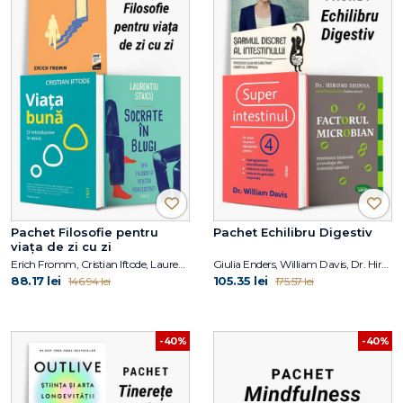
Pachet Filosofie pentru
Pachet Echilibru Digestiv
viața de zi cu zi
Erich Fromm, Cristian Iftode, Laurențiu Staicu
Giulia Enders, William Davis, Dr. Hiromi Shinya
88.17 lei
105.35 lei
146.94 lei
175.57 lei
-40%
-40%