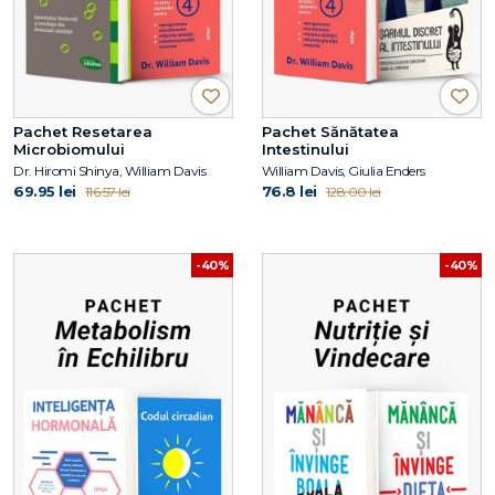
Pachet Resetarea
Pachet Sănătatea
Microbiomului
Intestinului
Dr. Hiromi Shinya, William Davis
William Davis, Giulia Enders
69.95 lei
76.8 lei
116.57 lei
128.00 lei
-40%
-40%