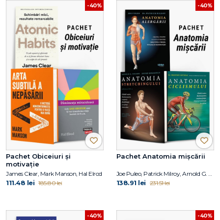
-40%
-40%
Pachet Obiceiuri și
Pachet Anatomia mișcării
motivație
James Clear, Mark Manson, Hal Elrod
Joe Puleo, Patrick Milroy, Arnold G. Nelson, Jouko Kokkonen, Shannon Sovndal
111.48 lei
138.91 lei
185.80 lei
231.51 lei
-40%
-40%