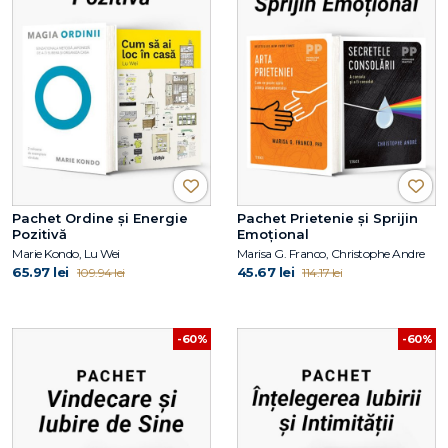
Pachet Ordine și Energie
Pachet Prietenie și Sprijin
Pozitivă
Emoțional
Marie Kondo, Lu Wei
Marisa G. Franco, Christophe Andre
65.97 lei
45.67 lei
109.94 lei
114.17 lei
-60%
-60%