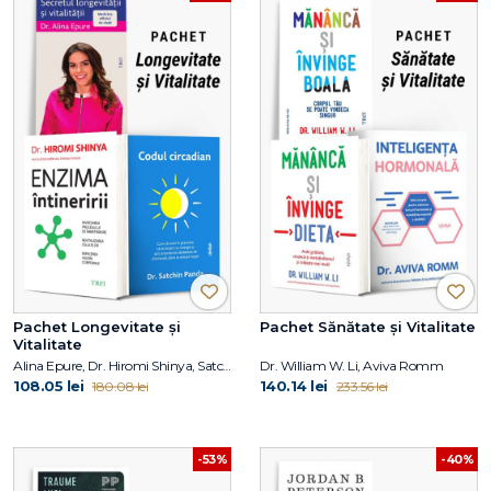
Pachet Longevitate și
Pachet Sănătate și Vitalitate
Vitalitate
Alina Epure, Dr. Hiromi Shinya, Satchin Panda
Dr. William W. Li, Aviva Romm
108.05 lei
140.14 lei
180.08 lei
233.56 lei
-53%
-40%