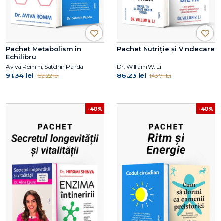
Pachet Metabolism în
Pachet Nutriție și Vindecare
Echilibru
Aviva Romm, Satchin Panda
Dr. William W. Li
91.34 lei
86.23 lei
152.22 lei
143.71 lei
-40%
-40%