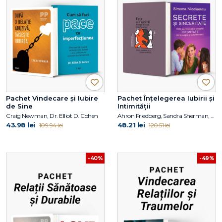
Pachet Vindecare și Iubire
Pachet Înțelegerea Iubirii și
de Sine
Intimității
Craig Newman, Dr. Elliot D. Cohen
Ahron Friedberg, Sandra Sherman, Simona Nicolaescu
43.98 lei
48.21 lei
109.94 lei
120.51 lei
-40%
-49%