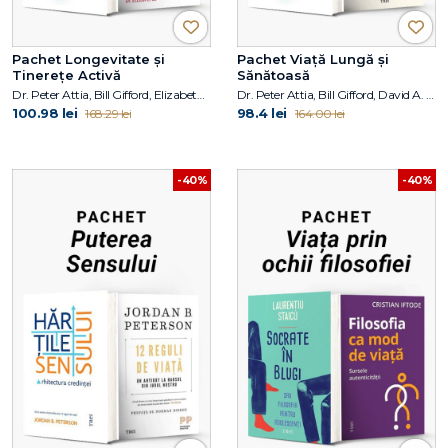
Pachet Longevitate și
Pachet Viață Lungă și
Tinerețe Activă
Sănătoasă
Dr. Peter Attia, Bill Gifford, Elizabeth Blackburn, Elissa Epel
Dr. Peter Attia, Bill Gifford, David A. Sinclair PhD
100.98 lei
98.4 lei
168.29 lei
164.00 lei
-40%
-40%