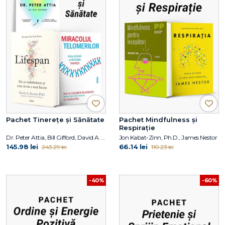
Pachet Tinerețe și Sănătate
Pachet Mindfulness și
Respirație
Dr. Peter Attia, Bill Gifford, David A. Sinclair PhD, Elizabeth Blackburn, Elissa Epel
Jon Kabat-Zinn, Ph.D., James Nestor
145.98 lei
66.14 lei
243.29 lei
110.23 lei
-40%
-60%