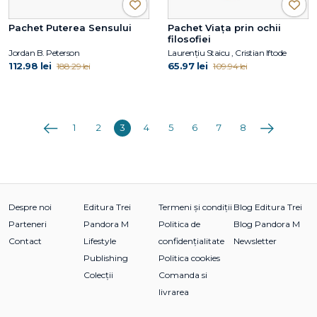
Pachet Puterea Sensului
Pachet Viața prin ochii
filosofiei
Jordan B. Peterson
Laurențiu Staicu , Cristian Iftode
112.98 lei
65.97 lei
188.29 lei
109.94 lei
Anterioara
Următoarea
1
2
3
4
5
6
7
8
Despre noi
Editura Trei
Termeni și condiții
Blog Editura Trei
Parteneri
Pandora M
Politica de
Blog Pandora M
Contact
Lifestyle
confidențialitate
Newsletter
Publishing
Politica cookies
Colecții
Comanda si
livrarea