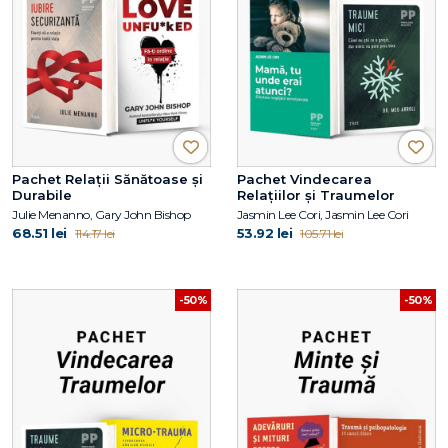
Pachet Relații Sănătoase și
Pachet Vindecarea
Durabile
Relațiilor și Traumelor
Julie Menanno, Gary John Bishop
Jasmin Lee Cori, Jasmin Lee Cori
68.51 lei
53.92 lei
114.17 lei
105.71 lei
-50%
-50%