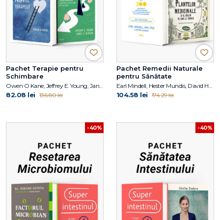
Pachet Terapie pentru
Pachet Remedii Naturale
Schimbare
pentru Sănătate
Owen O Kane, Jeffrey E. Young, Janet S. Klosko
Earl Mindell, Hester Mundis, David Hoffmann
82.08 lei
104.58 lei
136.80 lei
174.29 lei
-40%
-40%