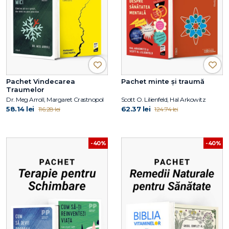
Pachet Vindecarea
Pachet minte și traumă
Traumelor
Dr. Meg Arroll, Margaret Crastnopol
Scott O. Lilienfeld, Hal Arkowitz
58.14 lei
62.37 lei
116.28 lei
124.74 lei
-40%
-40%