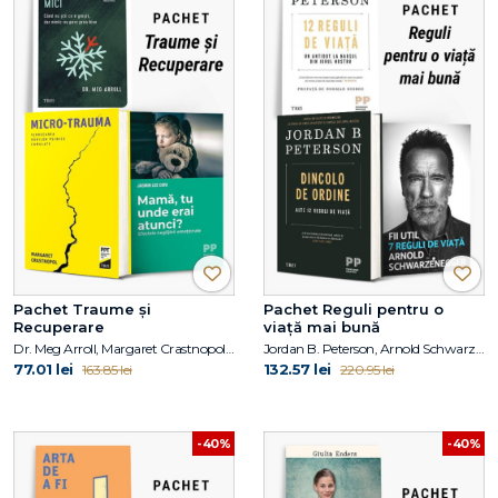
Pachet Traume și
Pachet Reguli pentru o
Recuperare
viață mai bună
Dr. Meg Arroll, Margaret Crastnopol, Jasmin Lee Cori
Jordan B. Peterson, Arnold Schwarzanegger
77.01 lei
132.57 lei
163.85 lei
220.95 lei
-40%
-40%