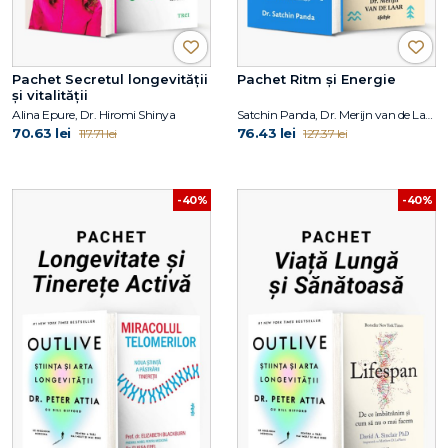
Pachet Secretul longevității
Pachet Ritm și Energie
și vitalității
Alina Epure, Dr. Hiromi Shinya
Satchin Panda, Dr. Merijn van de Laar
70.63 lei
76.43 lei
117.71 lei
127.37 lei
-40%
-40%