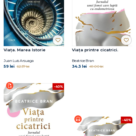
Viața. Marea Istorie
Viaţa printre cicatrici.
Juan Luis Arsuaga
Beatrice Bran
59 lei
34.3 lei
62.37 lei
49.00 lei
-40%
-40%