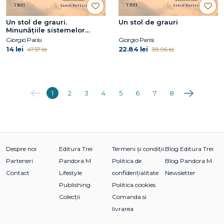
Un stol de grauri.
Un stol de grauri
Minunățiile sistemelor
complexe
Giorgio Parisi
Giorgio Parisi
14 lei
22.84 lei
47.57 lei
38.06 lei
Anterioara
Următoarea
1
2
3
4
5
6
7
8
Despre noi
Editura Trei
Termeni și condiții
Blog Editura Trei
Parteneri
Pandora M
Politica de
Blog Pandora M
Contact
Lifestyle
confidențialitate
Newsletter
Publishing
Politica cookies
Colecții
Comanda si
livrarea