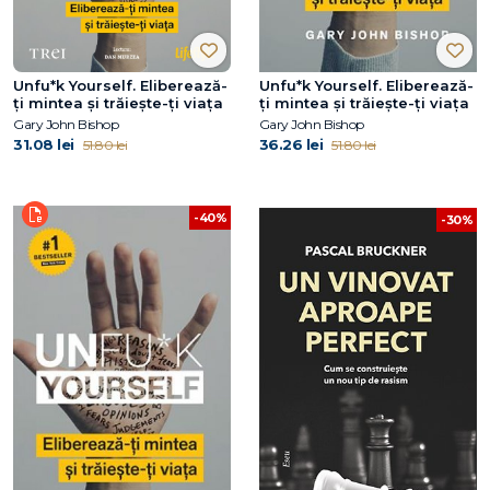
Unfu*k Yourself. Eliberează-
Unfu*k Yourself. Eliberează-
ți mintea și trăiește-ți viața
ți mintea și trăiește-ți viața
Gary John Bishop
Gary John Bishop
31.08 lei
36.26 lei
51.80 lei
51.80 lei
-40%
-30%