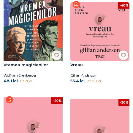
-40%
Vremea magicienilor
Vreau
Wolfram Eilenberger
Gillian Anderson
48.1 lei
53.4 lei
68.71 lei
89.00 lei
-40%
-30%