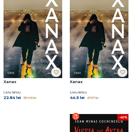
Xanax
Xanax
Liviu Iancu
Liviu Iancu
22.84 lei
44.9 lei
38.06 lei
47.57 lei
-40%