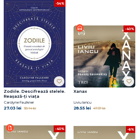
-54%
-40%
Zodiile. Descifrează stelele.
Xanax
Reașază-ți viața
Carolyne Faulkner
Liviu Iancu
27.03 lei
28.55 lei
58.14 lei
47.57 lei
-40%
-6%