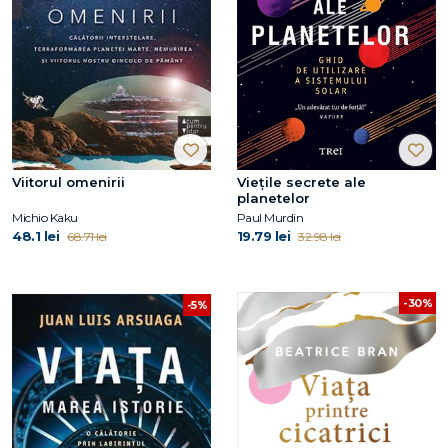
Viitorul omenirii
Viețile secrete ale
planetelor
Michio Kaku
Paul Murdin
48.1 lei
19.79 lei
68.71 lei
32.98 lei
-30%
-5%