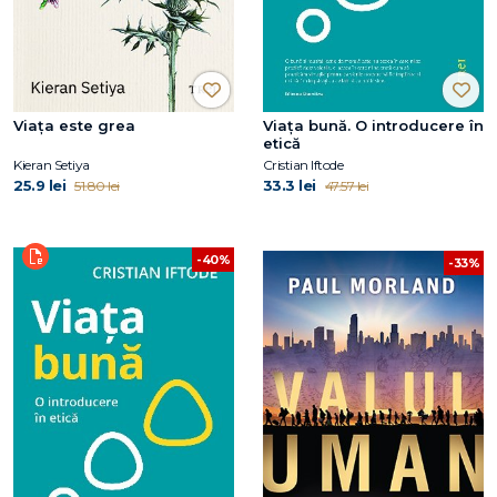
Viața este grea
Viața bună. O introducere în
etică
Kieran Setiya
Cristian Iftode
25.9 lei
33.3 lei
51.80 lei
47.57 lei
-40%
-33%