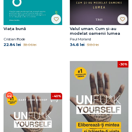
Viața bună
Valul uman. Cum şi-au
modelat oamenii lumea
Cristian Iftode
Paul Morland
22.84 lei
34.6 lei
38.06 lei
51.80 lei
-30%
-40%