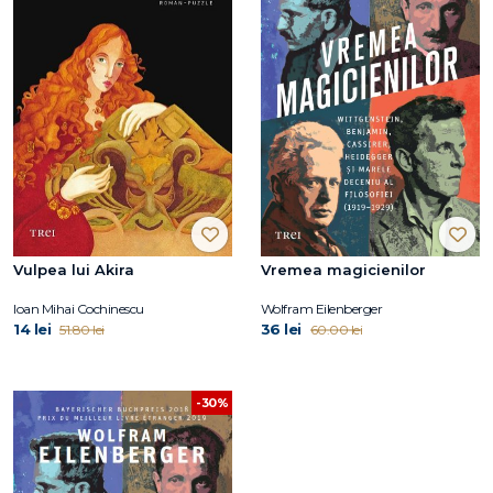
Vulpea lui Akira
Vremea magicienilor
Ioan Mihai Cochinescu
Wolfram Eilenberger
14 lei
36 lei
51.80 lei
60.00 lei
-30%