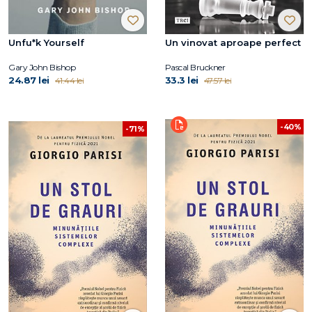
Unfu*k Yourself
Un vinovat aproape perfect
Gary John Bishop
Pascal Bruckner
24.87 lei
33.3 lei
41.44 lei
47.57 lei
-40%
-71%