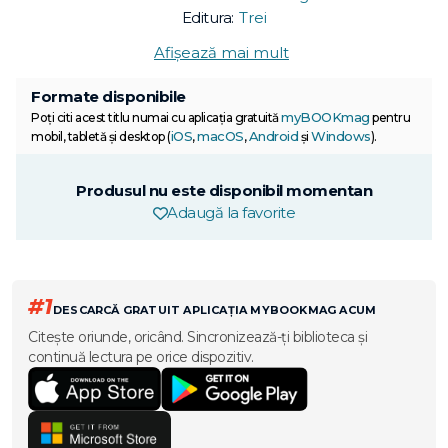
Editura:
Trei
Afișează mai mult
Formate disponibile
myBOOKmag
Poți citi acest titlu numai cu aplicația gratuită
pentru
iOS
macOS
Android
Windows
mobil, tabletă și desktop (
,
,
și
).
Produsul nu este disponibil momentan
Adaugă la favorite
#1
DESCARCĂ GRATUIT APLICAȚIA MYBOOKMAG ACUM
Citește oriunde, oricând. Sincronizează-ți biblioteca și
continuă lectura pe orice dispozitiv.