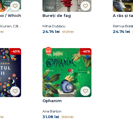
oi / Which
Bureți de fag
A râs și t
Chris Simion - Mercurian, Cătălina Flămînzeanu
Mihai Duțescu
Remus Bold
24.74 lei
24.74 lei
lei
41.23 lei
-40%
-40%
Ophanim
Ana Barton
31.08 lei
lei
51.80 lei