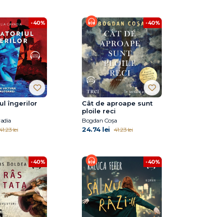
-40%
-40%
ul îngerilor
Cât de aproape sunt
ploile reci
adia
Bogdan Coșa
24.74 lei
41.23 lei
41.23 lei
-40%
-40%