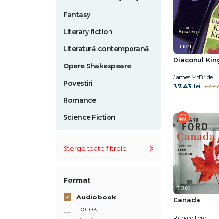
Fantasy
Literary fiction
Literatură contemporană
Diaconul Kin
Opere Shakespeare
James McBride
Povestiri
37.43 lei
62.37 
Romance
Science Fiction
x
Șterge toate filtrele
Format
Audiobook
Canada
Ebook
Richard Ford