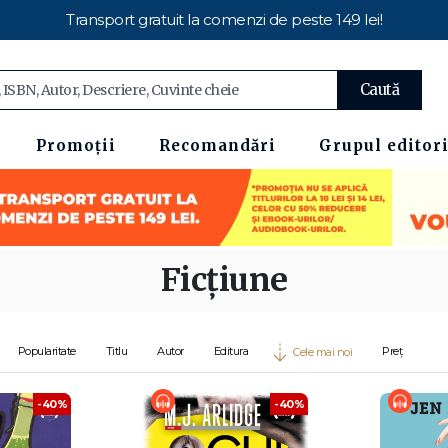
Transport gratuit la comenzi de peste 149 lei!
Caută
Promoții
Recomandări
Grupul editori
Ficțiune
Popularitate
Titlu
Autor
Editura
Preț
Cele mai noi
-40%
-40%