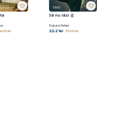
ata
Să nu râzi :((
ea
Raluca Feher
22.2 lei
41.23 lei
37.00 lei