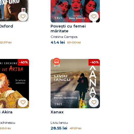
Oxford
Povești cu femei
măritate
Cristina Campos
41.4 lei
62.37 lei
69.00 lei
-40%
-40%
i Akira
Xanax
ochinescu
Liviu Iancu
28.55 lei
1.80 lei
47.57 lei