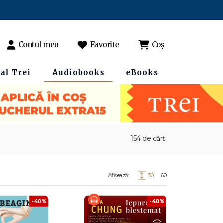
Contul meu
Favorite
Coș
al Trei
Audiobooks
eBooks
154 de cărți
Afișează:
30
60
-40%
-40%