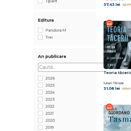
Tiparit
37.43 lei
62.37 
Editura
Pandora M
Trei
An publicare
Teoria tăcerii
2026
Iulian Tănase
2025
31.08 lei
51.80 
2024
2023
2022
2021
2020
2019