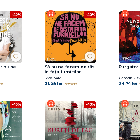
-40%
-40%
ar nu pe
Să nu ne facem de râs
Purgatori
în fața furnicilor
Iv cel Naiv
Camelia Cav
31.08 lei
24.74 lei
lei
51.80 lei
-40%
-40%