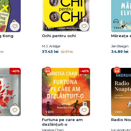
g Kong
Ochi pentru ochi
Măreața 
M.J. Arlidge
Jen Beagin
37.43 lei
34.89 lei
lei
62.37 lei
-40%
-40%
Furtuna pe care am
Radio No
dezlănțuit-o
Vanessa Chan
Iuri Andruho