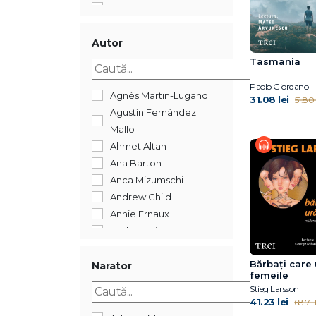
2018
2017
2016
Autor
2015
Tasmania
2013
Paolo Giordano
2008
Agnès Martin-Lugand
31.08 lei
51.80 
488
Agustín Fernández
352
Mallo
144
Ahmet Altan
Ana Barton
Anca Mizumschi
Andrew Child
Annie Ernaux
Barbara Kingsolver
Benjamin Labatut
Bărbați care
Bernard Minier
Narator
femeile
Bogdan Coșa
Stieg Larsson
Bogdan-Alexandru
41.23 lei
68.71 l
Stănescu