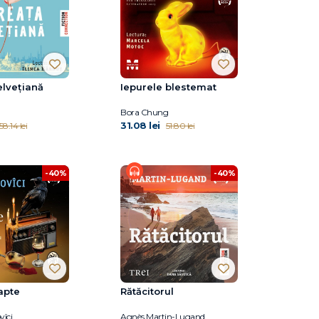
elvețiană
Iepurele blestemat
Bora Chung
31.08 lei
58.14 lei
51.80 lei
-40%
-40%
apte
Rătăcitorul
vîci
Agnès Martin-Lugand