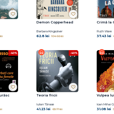
Demon Copperhead
Crimă la 
Barbara Kingsolver
Ruth Ware
62.8 lei
37.43 lei
lei
104.66 lei
-40%
-40%
 urăsc
Teoria fricii
Vulpea lu
Iulian Tănase
Ioan Mihai C
41.23 lei
31.08 lei
ei
68.71 lei
5