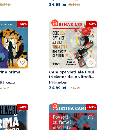
34.89 lei
62.37 lei
58.14 lei
-40%
-40%
vine prima
Cele opt vieți ale unui
trickster de-o vârstă
cu veacul
Stăncescu
Mirinae Lee
34.89 lei
7.57 lei
58.14 lei
-40%
-40%