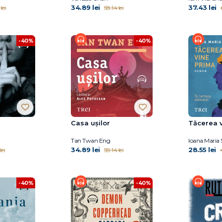
34.89 lei
37.43 lei
lei
58.14 lei
-40%
-40%
Casa ușilor
Tăcerea 
Tan Twan Eng
Ioana Maria 
34.89 lei
28.55 lei
lei
58.14 lei
4
-40%
-40%