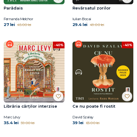
Parădais
Revărsatul zorilor
Fernanda Melchor
Iulian Bocai
27 lei
29.4 lei
45.00 lei
49.00 lei
-40%
-40%
Librăria cărților interzise
Ce nu poate fi rostit
Marc Lévy
David Szalay
35.4 lei
39 lei
59.00 lei
65.00 lei