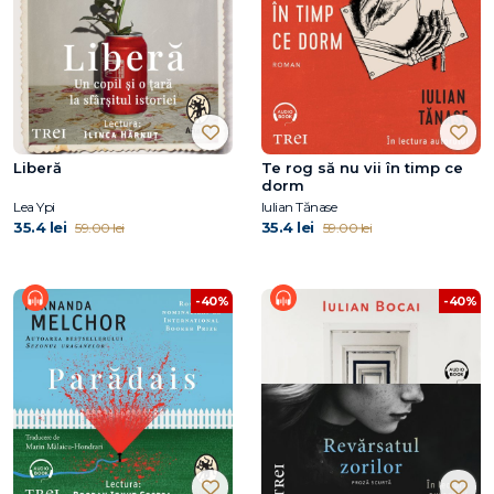
Liberă
Te rog să nu vii în timp ce
dorm
Lea Ypi
Iulian Tănase
35.4 lei
35.4 lei
59.00 lei
59.00 lei
-40%
-40%