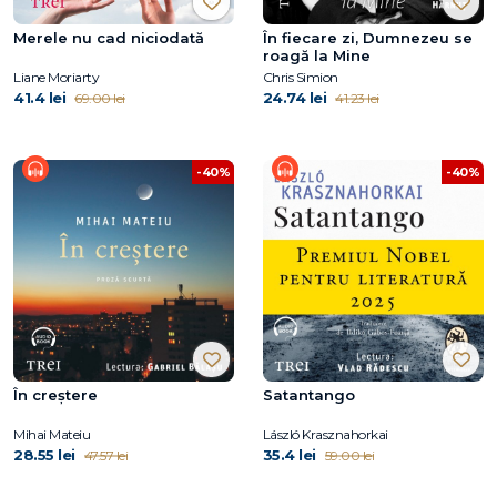
Merele nu cad niciodată
În fiecare zi, Dumnezeu se
roagă la Mine
Liane Moriarty
Chris Simion
41.4 lei
24.74 lei
69.00 lei
41.23 lei
-40%
-40%
În creștere
Satantango
Mihai Mateiu
László Krasznahorkai
28.55 lei
35.4 lei
47.57 lei
59.00 lei