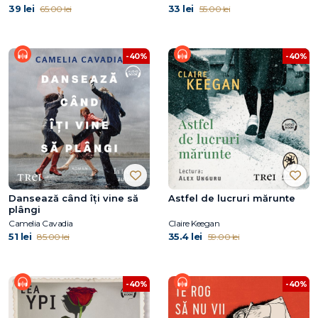
39 lei
33 lei
65.00 lei
55.00 lei
-40%
-40%
Dansează când îți vine să
Astfel de lucruri mărunte
plângi
Camelia Cavadia
Claire Keegan
51 lei
35.4 lei
85.00 lei
59.00 lei
-40%
-40%