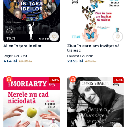
Alice în țara ideilor
Ziua în care am învățat să
trăiesc
Roger-Pol Droit
Laurent Gounelle
41.4 lei
28.55 lei
69.00 lei
47.57 lei
-40%
-40%