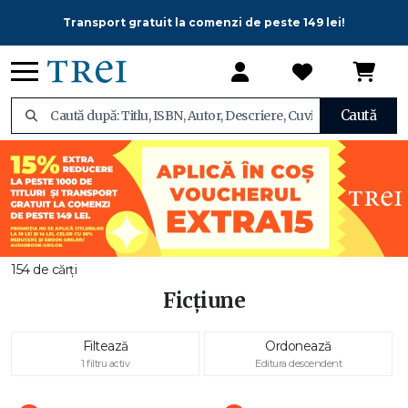
Transport gratuit la comenzi de peste 149 lei!
Caută
154 de cărți
Ficțiune
Filtează
Ordonează
1 filtru activ
Editura descendent