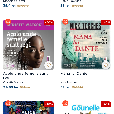
Maggie O’Farrell
Paula Hawkins
35.4 lei
39 lei
59.00 lei
65.00 lei
-40%
-40%
Acolo unde femeile sunt
Mâna lui Dante
regi
Christie Watson
Nick Tosches
34.89 lei
39 lei
58.14 lei
65.00 lei
-40%
-40%