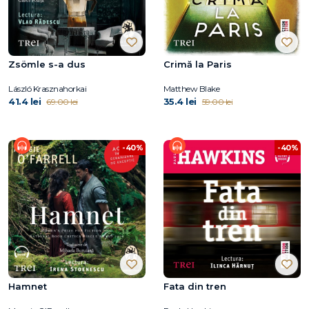
Zsömle s-a dus
Crimă la Paris
László Krasznahorkai
Matthew Blake
41.4 lei
35.4 lei
69.00 lei
59.00 lei
-40%
-40%
Hamnet
Fata din tren