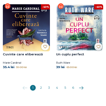
-40%
-40%
Cuvinte care eliberează
Un cuplu perfect
Marie Cardinal
Ruth Ware
35.4 lei
39 lei
59.00 lei
65.00 lei
Anterioara
Următoarea
1
2
3
4
5
6