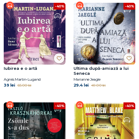
-40%
-40%
Iubirea e o artă
Ultima după-amiază a lui
Seneca
Agnès Martin-Lugand
Marianne Jeagle
39 lei
29.4 lei
65.00 lei
49.00 lei
-40%
-40%