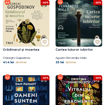
-40%
-40%
Grădinarul și moartea
Cartea tuturor iubirilor
Gheorghi Gospodinov
Agustín Fernández Mallo
41.4 lei
33 lei
69.00 lei
55.00 lei
-40%
-40%