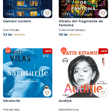
Oameni suntem
Vitraliu din fragmente de
fantomă
Dan Panaet
Cristina Demetrescu
33 lei
39 lei
55.00 lei
65.00 lei
-40%
-40%
Săruturile
Audiție
Manuel Vilas
Katie Kitamura