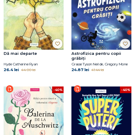
Dă mai departe
Astrofizica pentru copii
grăbiți
Hyde Catherine Ryan
Grasse Tyson Neil de, Gregory Mone
26.4 lei
24.87 lei
44.00 lei
41.44 lei
-40%
-40%