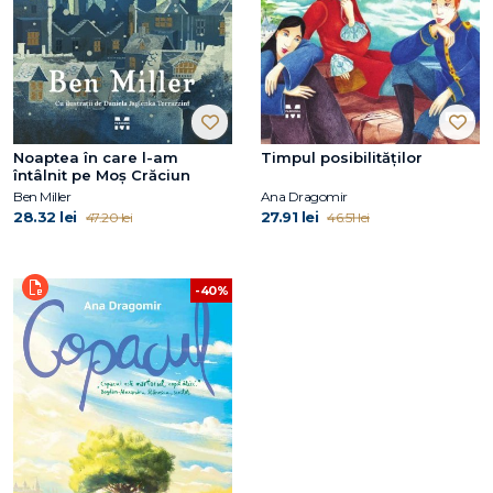
Noaptea în care l-am
Timpul posibilităților
întâlnit pe Moș Crăciun
Ben Miller
Ana Dragomir
28.32 lei
27.91 lei
47.20 lei
46.51 lei
-40%