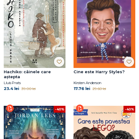
Hachiko: câinele care
Cine este Harry Styles?
aştepta
Lluís Prats
Kirsten Anderson
23.4 lei
17.76 lei
39.00 lei
29.60 lei
-40%
-40%