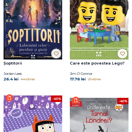
Șoptitorii
Care este povestea Lego?
Jordan Lees
Jim O’Connor
26.4 lei
17.76 lei
44.00 lei
29.60 lei
-40%
-40%