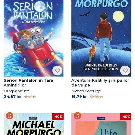
Serion Pantalon în Țara
Aventura lui Billy și a puilor
Amintirilor
de vulpe
Olimpia Melinte
Michael Morpurgo
24.87 lei
19.79 lei
41.44 lei
32.98 lei
-40%
-40%