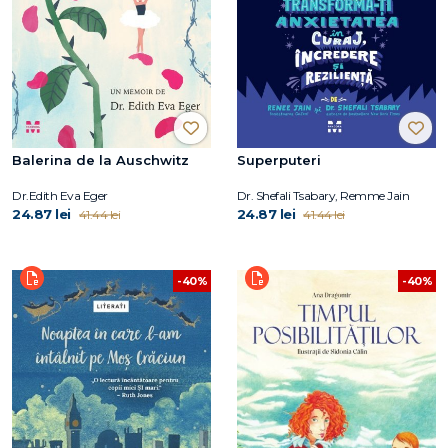
Balerina de la Auschwitz
Superputeri
Dr.Edith Eva Eger
Dr. Shefali Tsabary, Remme Jain
24.87 lei
24.87 lei
41.44 lei
41.44 lei
-40%
-40%