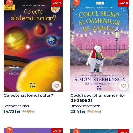
-40%
-40%
Ce este sistemul solar?
Codul secret al oamenilor
de zăpadă
Stephanie Sabol
Simon Stephenson
14.72 lei
23.4 lei
24.53 lei
39.00 lei
-40%
-40%