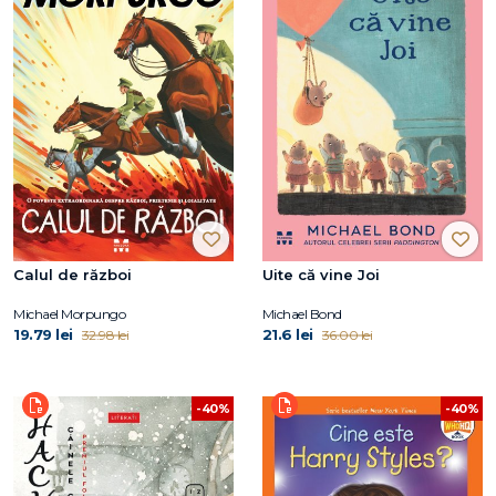
Calul de război
Uite că vine Joi
Michael Morpungo
Michael Bond
19.79 lei
21.6 lei
32.98 lei
36.00 lei
-40%
-40%