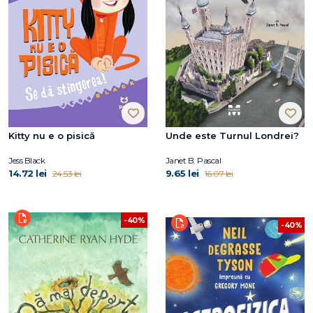
Kitty nu e o pisică
Unde este Turnul Londrei?
Jess Black
Janet B. Pascal
14.72 lei
9.65 lei
24.53 lei
16.07 lei
-40%
-40%