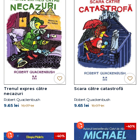
Trenul expres către
Scara către catastrofă
necazuri
Robert Quackenbush
Robert Quackenbush
9.65 lei
9.65 lei
16.07 lei
16.07 lei
-40%
-40%