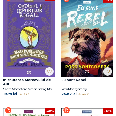
În căutarea Morcovului de
Eu sunt Rebel
Aur
Santa Montefiore, Simon Sebag Montefiore
Ross Montgomery
19.79 lei
24.87 lei
32.98 lei
41.44 lei
-40%
-40%