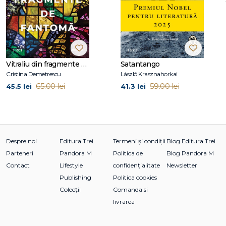
Vitraliu din fragmente de fantomă
Satantango
Cristina Demetrescu
László Krasznahorkai
65.00 lei
59.00 lei
45.5 lei
41.3 lei
Despre noi
Editura Trei
Termeni și condiții
Blog Editura Trei
Parteneri
Pandora M
Politica de
Blog Pandora M
Contact
Lifestyle
confidențialitate
Newsletter
Publishing
Politica cookies
Colecții
Comanda si
livrarea