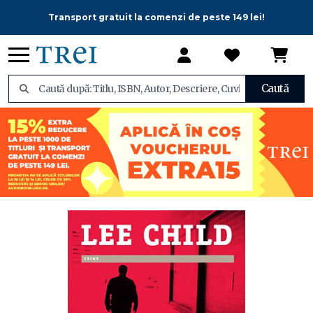
Transport gratuit la comenzi de peste 149 lei!
Caută