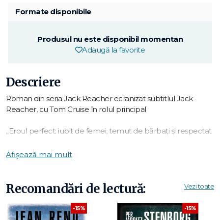
Formate disponibile
Produsul nu este disponibil momentan
Adaugă la favorite
Descriere
Roman din seria Jack Reacher ecranizat subtitlul Jack
Reacher, cu Tom Cruise în rolul principal
„Eroul perfect: iubit de femei, temut de bărbați și respectat
de toată lumea ." – Chicago Sun Times
Afișează mai mult
„Jack Reacher este irezistibil." – Observer
Șase focuri de armă. Cinci morți. Un oraș din inima țării
Recomandări de lectură:
Vezi toate
cuprins de teroare. Dar în decurs de câteva ore, polițiștii
clasează cazul. Cu toate astea, acuzatul le spune: „Ați
-15%
-15%
arestat pe cine nu trebuia". Iar apoi: „Găsiți-l pe Jack