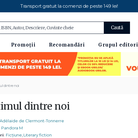
Transport gratuit la comenzi de peste 149 lei!
Caută
Promoții
Recomandări
Grupul editori
l dintre noi
timul dintre noi
Adélaide de Clermont-Tonnerre
Pandora M
ii:
Ficțiune
,
Literary fiction