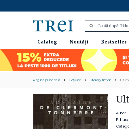
Catalog
Noutăți
Bestseller
Pagină principală
Ficțiune
Literary fiction
Ultimu
Ul
Autor :
Editura:
Categor