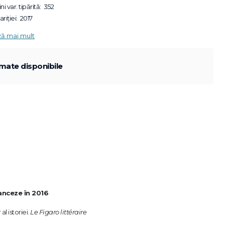
ni var. tipărită:
352
riției:
2017
ză mai mult
mate disponibile
anceze în 2016
l istoriei.
Le Figaro littéraire