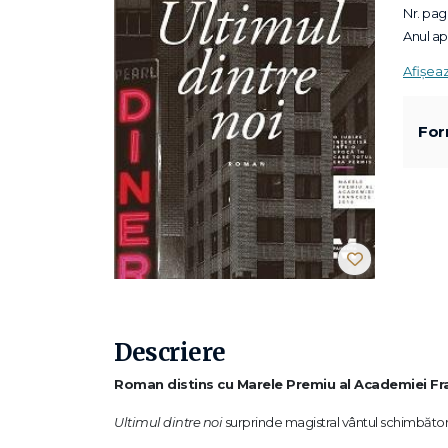
Nr. pagi
Anul apa
Afișea
For
Descriere
Roman distins cu Marele Premiu al Academiei Fr
Ultimul dintre noi
surprinde magistral vântul schimbător a