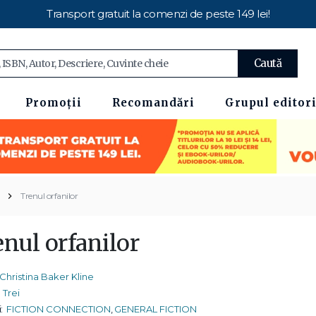
Transport gratuit la comenzi de peste 149 lei!
Caută
Promoții
Recomandări
Grupul editori
Trenul orfanilor
enul orfanilor
Christina Baker Kline
Trei
:
FICTION CONNECTION
,
GENERAL FICTION