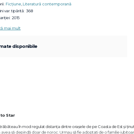
ii:
Ficțiune
,
Literatură contemporană
ni var. tipărită:
368
riției:
2015
ză mai mult
mate disponibile
to Star
r" străbăteau în mod regulat distanţa dintre oraşele de pe Coasta de Est şi ţinut
 avea să depindă doar de noroc. Urmau să fie adoptaţi de o familie iubitoa