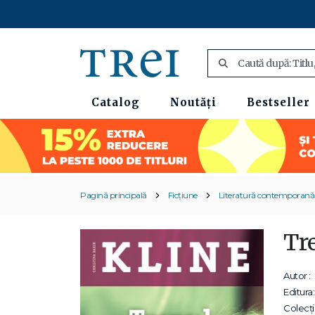
Catalog
Noutăți
Bestseller
Pagină principală
Ficțiune
Literatură contemporană
Tr
Autor :
Editura:
Colecții