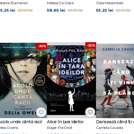
leanor Buchanan
Mélissa Da Costa
Clare Mackintosh
5.25 lei
58.65 lei
55.25 lei
65.00 lei
69.00 lei
65.00 lei
-30%
-30%
Acolo unde cântă racii
Alice în țara ideilor
elia Owens
Roger-Pol Droit
Camelia Cavadia