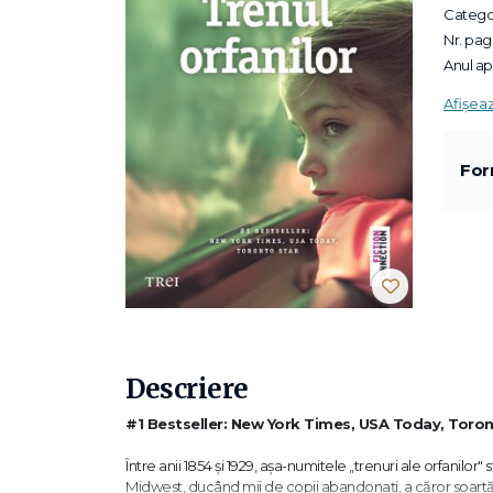
Categor
Nr. pagi
Anul apa
Afișea
For
Descriere
#1 Bestseller: New York Times, USA Today, Toron
Între anii 1854 şi 1929, aşa-numitele „trenuri ale orfanilo
Midwest, ducând mii de copii abandonaţi, a căror soartă