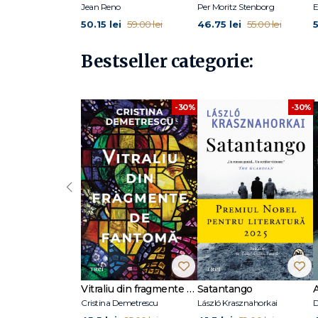
Jean Reno
Per Moritz Stenborg
E
50.15 lei
46.75 lei
5
59.00 lei
55.00 lei
Bestseller categorie:
-30%
-30%
‹
Vitraliu din fragmente de fantomă
Satantango
Cristina Demetrescu
László Krasznahorkai
D