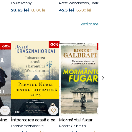
Louise Penny
Reese Witherspoon, Harlan Coben
Søren Sveistrup
58.65 lei
45.5 lei
55.3 lei
69.00 lei
65.00 lei
79.0
Vezi toate
-30%
-30%
-30%
›
Dansează când îți vine să plângi
Întoarcerea acasă a baronului Wenckheim
Mormântul fugar
Un animal să
László Krasznahorkai
Robert Galbraith
Joël Dicker