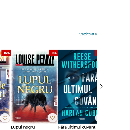
se
ovedeşte
e.
Vezi toate
 Vivian,
e
-15%
-15%
-30%
u
ne-am
›
fost
e burse
oasta
Lupul negru
Fără ultimul cuvânt
Cine nu e gata