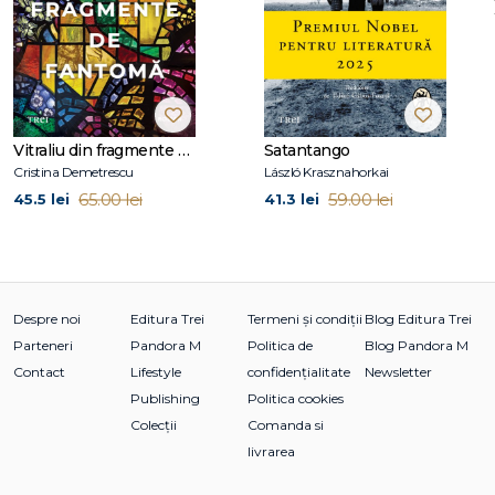
Daniel Cole a fost paramedic și a lucrat pentru Royal Society
for the Prevention of Cruelty to Animals și pentru Royal
National Lifeboat Institution.
Locuiește în Bournemouth, Anglia.
La Editura Trei au apărut primele două romane din seria
Ragdoll / William Fawkes: Ragdoll. Ultima ta zi (bestseller
Vitraliu din fragmente de fantomă
Satantango
internațional, tradus în peste 40 de limbi) și Călăul.
Cristina Demetrescu
László Krasznahorkai
65.00 lei
59.00 lei
45.5 lei
41.3 lei
Despre noi
Editura Trei
Termeni și condiții
Blog Editura Trei
Parteneri
Pandora M
Politica de
Blog Pandora M
Contact
Lifestyle
confidențialitate
Newsletter
Publishing
Politica cookies
Colecții
Comanda si
livrarea