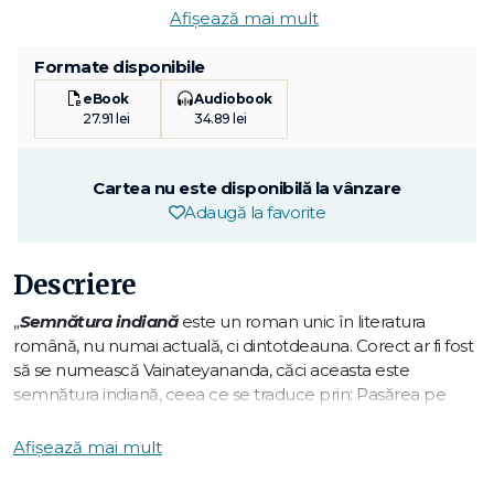
Afișează mai mult
Formate disponibile
eBook
Audiobook
27.91 lei
34.89 lei
Cartea nu este disponibilă la vânzare
Adaugă la favorite
Descriere
„
Semnătura indiană
este un roman unic în literatura
română, nu numai actuală, ci dintotdeauna. Corect ar fi fost
să se numească Vainateyananda, căci aceasta este
semnătura indiană, ceea ce se traduce prin: Pasărea pe
spinarea căreia zbura cu bucurie zeul Vishnu. De ce e unică
această carte? Pentru ca este un bildungsroman, nu al unui
Afișează mai mult
Martin Eden, să zicem, ci al unui adolescent orb, care
încearcă a-­și croi viața în dictatura ceaușistă, într­-un liceu de