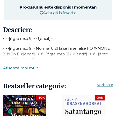
Produsul nu este disponibil momentan
Adaugă la favorite
Descriere
<!--[if gte mso 9]>
<![endif]-->
<!--[if gte mso 9]>
Normal
0
21
false
false
false
RO
X-NONE
X-NONE
<![endif]--><!--[if gte mso 9]>
<![endif]--><!--[if gte
mso 10]>
<![endif]-->
Afișează mai mult
Premiul ŽUPANČIČ
pentru întreaga activitate
Traducerea romanului a fost finanțată de Agenția de Stat a
Bestseller categorie:
Cărții din Republica Slovenia.
Vezi toate
Această carte s-a publicat cu sprijinul Fundației Trubar din
Asociația Scriitorilor Sloveni, Ljubljana, Slovenija.
-30%
-30%
Flisar se joacă subtil cu cititorul:îi oferă un amestec de
thriller filosofic, poveste de dragoste şi roman polițist, totul