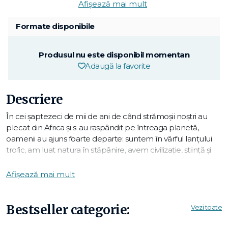
Afișează mai mult
Formate disponibile
Produsul nu este disponibil momentan
Adaugă la favorite
Descriere
În cei șaptezeci de mii de ani de când strămoșii noștri au
plecat din Africa și s-au raspândit pe întreaga planetă,
oamenii au ajuns foarte departe: suntem în vârful lanțului
trofic, am luat natura în stăpânire, avem civilizație, știință și
artă — ce mai, adevărați campioni. Dar adevărul e că
drumul n-a fost mereu ușor, iar uneori am reușit s-o dăm
Afișează mai mult
magistral în bară. Ba chiar avem suficiente dovezi că specia
noastră nu devine mai înțeleaptă cu trecerea timpului:
Lucy, prima noastră strămoașă, cade din copac și moare;
Bestseller categorie:
Vezi toate
într-o noapte de beție, armata austriacă se atacă pe ea