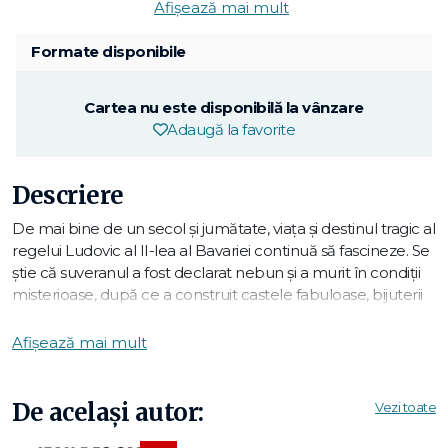
Afișează mai mult
Formate disponibile
Cartea nu este disponibilă la vânzare
Adaugă la favorite
Descriere
De mai bine de un secol și jumătate, viața și destinul tragic al
regelui Ludovic al II-lea al Bavariei continuă să fascineze. Se
știe că suveranul a fost declarat nebun și a murit în condiții
misterioase, după ce a construit castele fabuloase, bijuterii
ale Germaniei de Sud.
A reînsuflețit lumea cavalerilor medievali și a fost un mare
Afișează mai mult
admirator al secolului al XVII-lea francez. A reușit să impună
opera muzicală a lui Richard Wagner, salvându-l pe
compozitor de la faliment. A fost primul mecena al
De același autor:
Vezi toate
festivalului de la Bayreuth. A fost totodată straniul confident