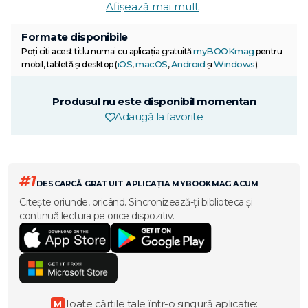
Afișează mai mult
Formate disponibile
myBOOKmag
Poți citi acest titlu numai cu aplicația gratuită
pentru
iOS
macOS
Android
Windows
mobil, tabletă și desktop (
,
,
și
).
Produsul nu este disponibil momentan
Adaugă la favorite
#1
DESCARCĂ GRATUIT APLICAȚIA MYBOOKMAG ACUM
Citește oriunde, oricând. Sincronizează-ți biblioteca și
continuă lectura pe orice dispozitiv.
Toate cărțile tale într-o singură aplicație:
M