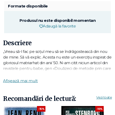
Formate disponibile
Produsul nu este disponibil momentan
Adaugă la favorite
Descriere
„Vreau să-l fac pe soţul meu să se îndrăgostească din nou
de mine. Să vă explic. Acesta nu este un exerciţiu inspirat de
gloriosul matriarhat din anii ‘50. N-am citit niciun articol din
revistele pentru babe, gen «Douăzeci de metode prin care
să-ţi păstrezi bărbatul». Nimic n-ar putea fi mai departe de
adevăr. Vreau să se îndrăgostească din nou de mine pentru
Afișează mai mult
ca, atunci când o să-l pun să dispară dracului din viaţa mea,
să-l usture. Sau măcar să priceapă ce i se întâmplă. Să nu-şi
spună, pur şi simplu: «A, ce bine!» Vreau să-l doară!"
Recomandări de lectură:
Vezi toate
Paula i-a fost devotată complet lui Robert de când erau
-15%
-15%
colegi la școala de actorie. A renunțat la visurile ei pentru ca