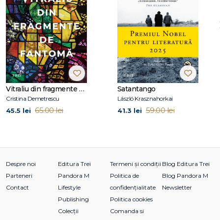
Jane Fallon
este celebra producătoare de televiziune din
spatele unor show-uri precum
This Life, Teachers
și
20
Things to Do Before You're 30
. Printre celelalte romane ale
sale se numără
Getting Rid of Matthew, Got You Back,
Foursome, The Ugly Sister, Skeletons, Strictly Between Us
și
Faking Friends
(lansat în ianuarie 2018).
Aflați mai multe despre ea pe www.janefallon.co.uk,
Vitraliu din fragmente de fantomă
Satantango
facebook.com/JaneFallonOfficial și Twitter: @JaneFallon.
Cristina Demetrescu
László Krasznahorkai
65.00 lei
59.00 lei
45.5 lei
41.3 lei
Despre noi
Editura Trei
Termeni și condiții
Blog Editura Trei
Parteneri
Pandora M
Politica de
Blog Pandora M
Contact
Lifestyle
confidențialitate
Newsletter
Publishing
Politica cookies
Colecții
Comanda si