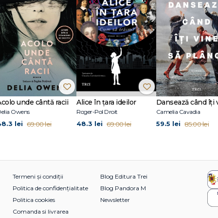
Acolo unde cântă racii
Alice în țara ideilor
elia Owens
Roger-Pol Droit
Camelia Cavadia
48.3 lei
48.3 lei
59.5 lei
69.00 lei
69.00 lei
85.00 lei
Termeni și condiții
Blog Editura Trei
Politica de confidențialitate
Blog Pandora M
Politica cookies
Newsletter
Comanda si livrarea