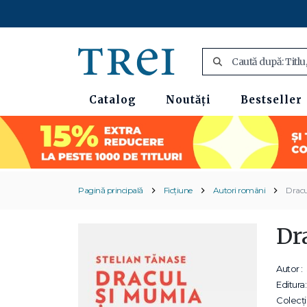
Catalog
Noutăți
Bestseller
Pagină principală
Ficțiune
Autori români
Dracu
Dr
Autor :
Editura:
Colecții