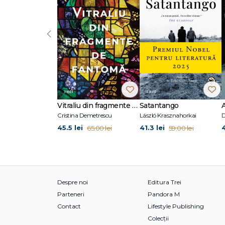
‹
Vitraliu din fragmente de fantomă
Satantango
Cristina Demetrescu
László Krasznahorkai
D
45.5 lei
41.3 lei
65.00 lei
59.00 lei
Despre noi
Editura Trei
Parteneri
Pandora M
Contact
Lifestyle Publishing
Colecții