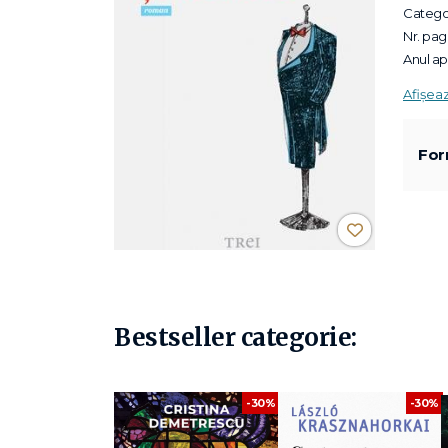
Categor
Nr. pagi
Anul apa
Afișea
For
Bestseller categorie:
-30%
-30%