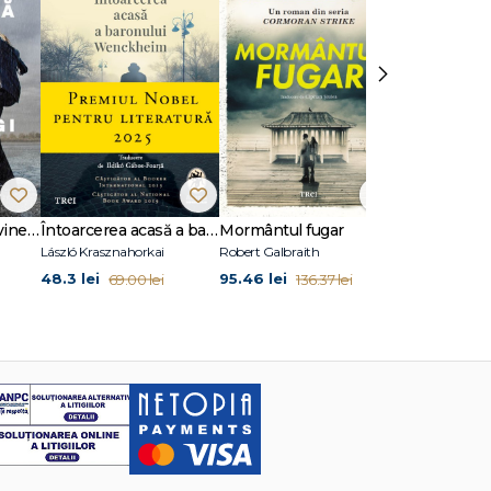
›
Dansează când îți vine să plângi
Întoarcerea acasă a baronului Wenckheim
Mormântul fugar
Un animal să
László Krasznahorkai
Robert Galbraith
Joël Dicker
48.3 lei
95.46 lei
45.5 lei
69.00 lei
136.37 lei
65.0