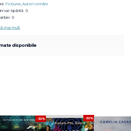
ii:
Ficțiune
,
Autori români
ni var. tipărită:
0
riției:
0
ză mai mult
mate disponibile
-30%
-30%