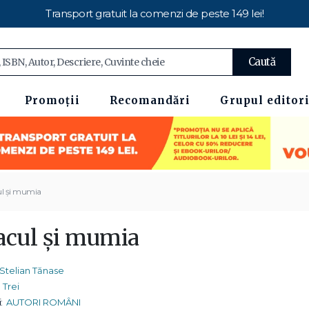
Transport gratuit la comenzi de peste 149 lei!
Caută
Promoții
Recomandări
Grupul editori
l şi mumia
acul şi mumia
Stelian Tănase
Trei
:
AUTORI ROMÂNI