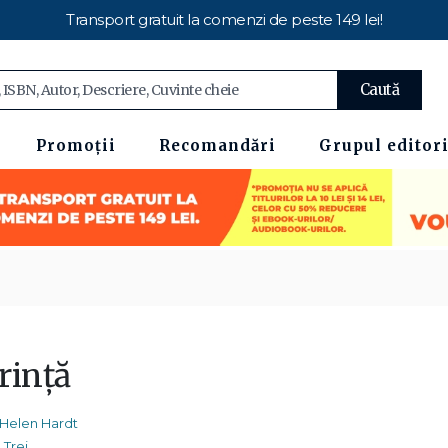
Transport gratuit la comenzi de peste 149 lei!
Caută
Promoții
Recomandări
Grupul editori
rință
Helen Hardt
Trei