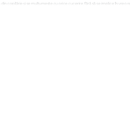
 din copilărie și se mulțumește cu orice cucerire, fără să se implice în vreo re
 fragil. E frumoasă, generoasă, iar dorința pe care o simte pentru ea îl acapare
e îngropate demult amenință să îi despartă.
oraș. Numele lui e Talon. Talon Steel." -
Booktopia
de incendiare de sex. Chimia dintre Talon și Jade încinge paginile." -
RT Boo
alul unei iubiri incandescente, într-o poveste care îi va face pe cititori să s
mai oprit de atunci. În afara faptului că este o premiată autoare de cărți rom
e, este mamă, are centura neagră la Taekwondo, e obsedată de gramatică,
n Colorado, unde locuiește cu familia ei. Lui Helen îi place foarte mult să asc
nHardt sau pe