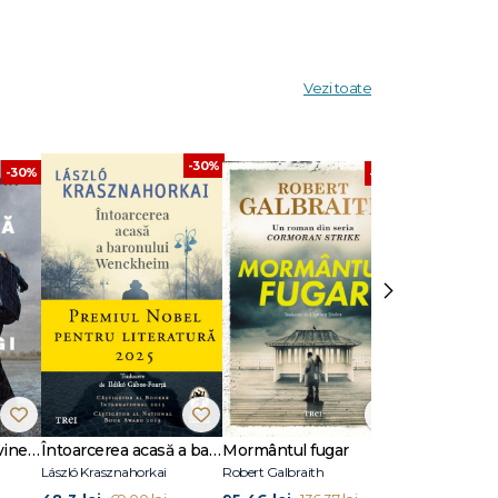
Vezi toate
-30%
-30%
-30%
›
Dansează când îți vine să plângi
Întoarcerea acasă a baronului Wenckheim
Mormântul fugar
Un animal să
László Krasznahorkai
Robert Galbraith
Joël Dicker