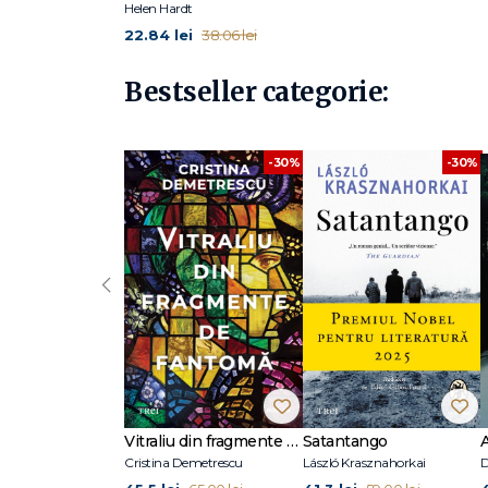
Helen Hardt
22.84 lei
38.06 lei
Bestseller categorie:
-30%
-30%
‹
Vitraliu din fragmente de fantomă
Satantango
Cristina Demetrescu
László Krasznahorkai
D