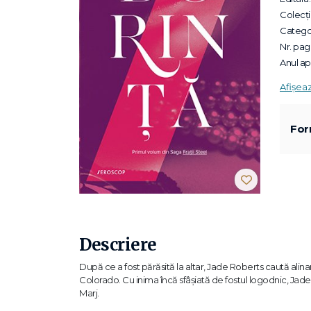
Colecții
Categor
Nr. pagi
Anul apa
Afișea
For
Descriere
După ce a fost părăsită la altar, Jade Roberts caută alinar
Colorado. Cu inima încă sfâșiată de fostul logodnic, Jade n
Marj.