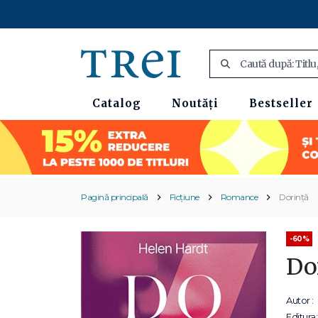
Catalog
Noutăți
Bestseller
Pagină principală
Ficțiune
Romance
Dorință
-60%
Do
Autor :
Editura: