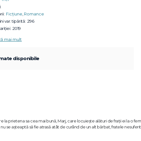
:
ii:
Ficțiune
,
Romance
ni var. tipărită:
296
riției:
2019
ză mai mult
mate disponibile
e la prietena sa cea mai bună, Marj, care locuiește alături de frații ei la o fe
u se așteaptă să fie atrasă atât de curând de un alt bărbat, fratele nesuferit a