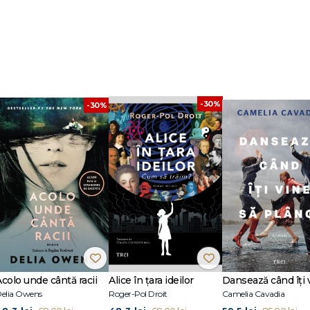
-30%
-30%
Acolo unde cântă racii
Alice în țara ideilor
elia Owens
Roger-Pol Droit
Camelia Cavadia