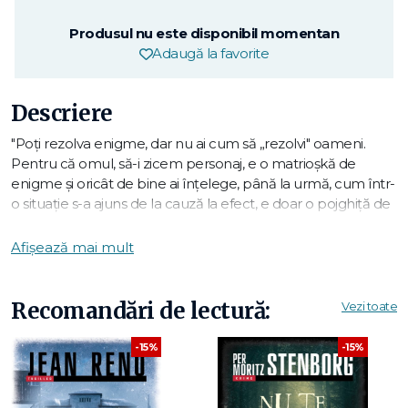
Produsul nu este disponibil momentan
Adaugă la favorite
Descriere
"Poți rezolva enigme, dar nu ai cum să „rezolvi" oameni.
Pentru că omul, să-i zicem personaj, e o matrioșkă de
enigme și oricât de bine ai înțelege, până la urmă, cum într-
o situație s-a ajuns de la cauză la efect, e doar o pojghiță de
înțelegere care, odată spartă, te aruncă-n apa adâncă și
foarte rece.
Afișează mai mult
Mihaela Apetrei
construiește cu acribia, pasiunea și talentul
unui pictor de boabe de orez personaje atât de verosimile,
Recomandări de lectură:
Vezi toate
de palpabile, încât le simți respirația, parfumul, le trăiești
stările, chiar și atunci când n-ai vrea deloc asta, dându-ți
-15%
-15%
senzația că aceste personaje au scris singure povestea asta
extraordinară, deci, și tu. Or, asta se numește arta de a scrie
un roman." —
Ana Barton, scriitoare