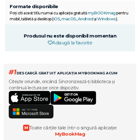
Formate disponibile
myBOOKmag
Poți citi acest titlu numai cu aplicația gratuită
pentru
iOS
macOS
Android
Windows
mobil, tabletă și desktop (
,
,
și
).
Produsul nu este disponibil momentan
Adaugă la favorite
#1
DESCARCĂ GRATUIT APLICAȚIA MYBOOKMAG ACUM
Citește oriunde, oricând. Sincronizează-ți biblioteca și
continuă lectura pe orice dispozitiv.
Toate cărțile tale într-o singură aplicație:
M
MyBookMag