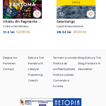
literare pentru Le Point, France Inter şi Figaro étudiant, dar
şi scenarii. Seksik este autorul unei biografii detaliate a lui
Albert Einstein şi a şase romane, printre care Ultimele zile
ale lui Stefan Zweig, tradus în 15 limbi.
Vitraliu din fragmente de fantomă
Satantango
Cristina Demetrescu
László Krasznahorkai
52.00 lei
47.20 lei
31.2 lei
28.32 lei
Despre noi
Editura Trei
Termeni și condiții
Blog Editura Trei
Parteneri
Pandora M
Politica de
Blog Pandora M
Contact
Lifestyle
confidențialitate
Newsletter
Publishing
Politica cookies
Colecții
Comanda si
livrarea