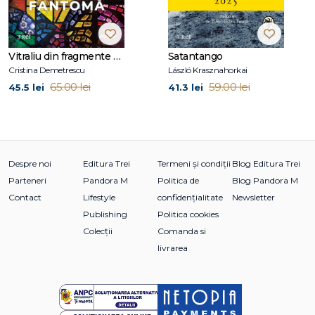
Vitraliu din fragmente de fantomă
Satantango
Cristina Demetrescu
László Krasznahorkai
65.00 lei
59.00 lei
45.5 lei
41.3 lei
Despre noi
Editura Trei
Termeni și condiții
Blog Editura Trei
Parteneri
Pandora M
Politica de
Blog Pandora M
Contact
Lifestyle
confidențialitate
Newsletter
Publishing
Politica cookies
Colecții
Comanda si
livrarea