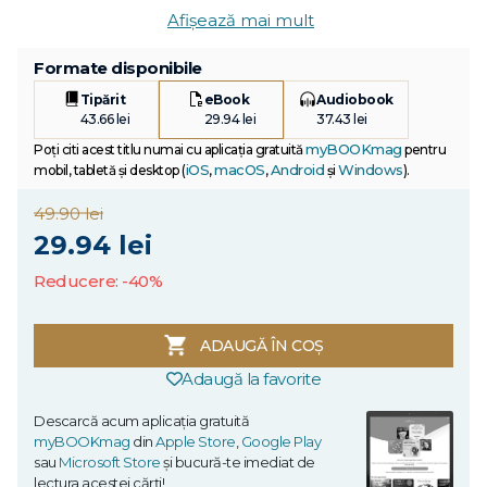
Afișează mai mult
Formate disponibile
Tipărit
eBook
Audiobook
43.66 lei
29.94 lei
37.43 lei
myBOOKmag
Poți citi acest titlu numai cu aplicația gratuită
pentru
iOS
macOS
Android
Windows
mobil, tabletă și desktop (
,
,
și
).
49.90 lei
29.94 lei
Reducere: -40%
ADAUGĂ ÎN COȘ
Adaugă la favorite
Descarcă acum aplicația gratuită
myBOOKmag
din
Apple Store
,
Google Play
sau
Microsoft Store
și bucură-te imediat de
lectura acestei cărți!