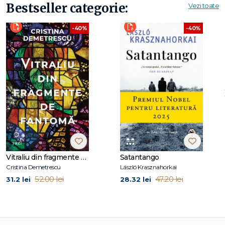
Bestseller categorie:
Vezi toate
-40%
-40%
Vitraliu din fragmente de fantomă
Satantango
Cristina Demetrescu
László Krasznahorkai
52.00 lei
47.20 lei
31.2 lei
28.32 lei