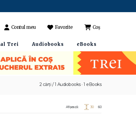
Contul meu
Favorite
Coș
al Trei
Audiobooks
eBooks
2 cărți / 1 Audiobooks · 1 eBooks
Afișează:
30
60