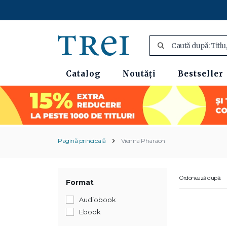
Catalog
Noutăți
Bestseller
Pagină principală
Vienna Pharaon
Ordonează după:
Format
Audiobook
Ebook