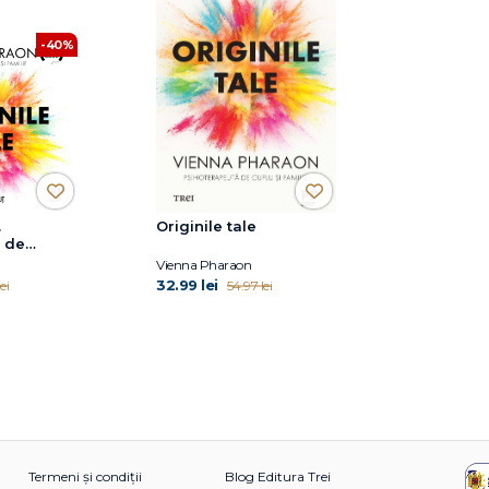
-40%
.
Originile tale
e de
iale,
Vienna Pharaon
ța și dă-ți
32.99 lei
ei
54.97 lei
ti
Termeni și condiții
Blog Editura Trei