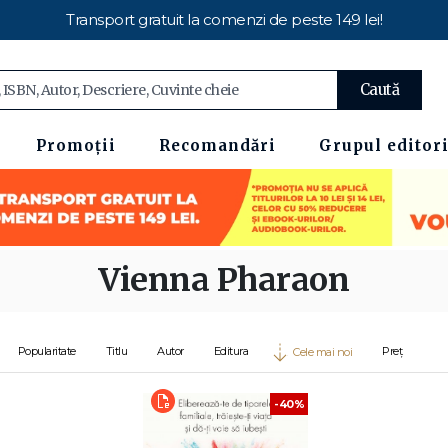
Transport gratuit la comenzi de peste 149 lei!
Caută
Promoții
Recomandări
Grupul editori
Vienna Pharaon
Popularitate
Titlu
Autor
Editura
Preț
Cele mai noi
-40%