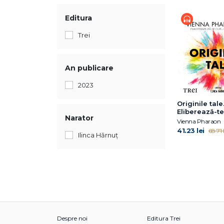
Editura
Trei
An publicare
2023
Originile tale
Eliberează-t
Narator
tiparele famil
Vienna Pharaon
trăiește-ți via
41.23 lei
68.71 l
Ilinca Hărnuț
voie să iubeș
Despre noi
Editura Trei