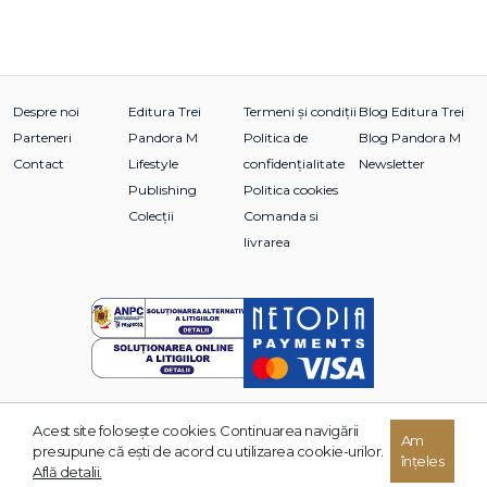
Despre noi
Editura Trei
Termeni și condiții
Blog Editura Trei
Parteneri
Pandora M
Politica de
Blog Pandora M
Contact
Lifestyle
confidențialitate
Newsletter
Publishing
Politica cookies
Colecții
Comanda si
livrarea
Acest site foloseşte cookies. Continuarea navigării
© 2026 Grupul Editorial TREI. Toate drepturile rezervate.
Am
presupune că eşti de acord cu utilizarea cookie-urilor.
înțeles
Dezvoltat de:
Află detalii.