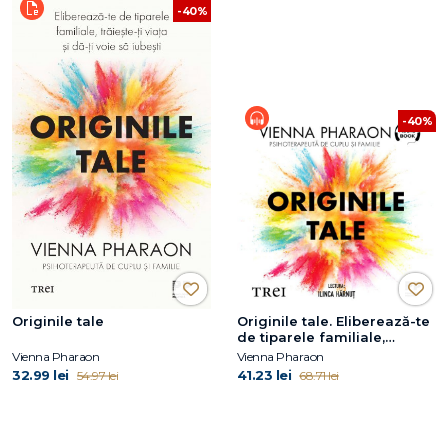
-40%
-40%
Originile tale
Originile tale. Eliberează-te
de tiparele familiale,
trăiește-ți viața și dă-ți voie
Vienna Pharaon
Vienna Pharaon
să iubești
32.99 lei
41.23 lei
54.97 lei
68.71 lei