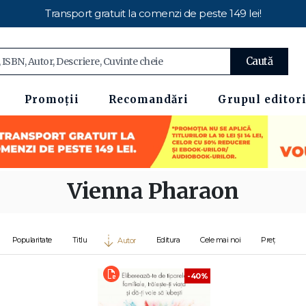
Transport gratuit la comenzi de peste 149 lei!
Caută
Promoții
Recomandări
Grupul editori
Vienna Pharaon
Popularitate
Titlu
Editura
Cele mai noi
Preț
Autor
-40%