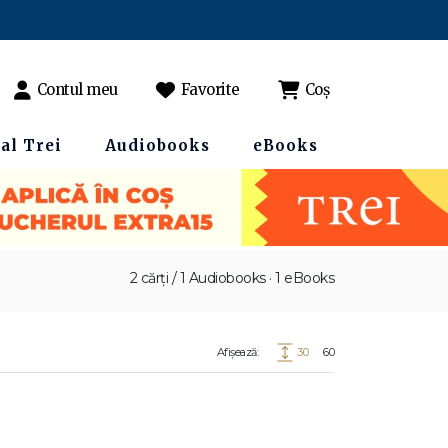
Contul meu
Favorite
Coș
al Trei
Audiobooks
eBooks
2 cărți / 1 Audiobooks · 1 eBooks
Afișează:
30
60