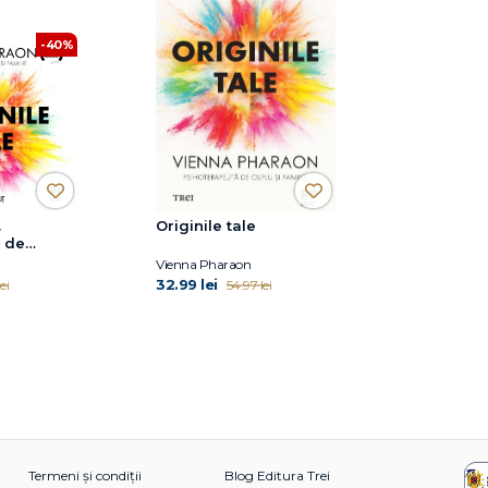
-40%
.
Originile tale
e de
iale,
Vienna Pharaon
ța și dă-ți
32.99 lei
ei
54.97 lei
ti
Termeni și condiții
Blog Editura Trei