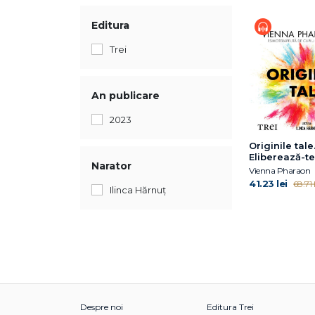
Editura
Trei
An publicare
2023
Originile tale
Eliberează-t
Narator
tiparele famil
Vienna Pharaon
trăiește-ți via
41.23 lei
68.71 l
Ilinca Hărnuț
voie să iubeș
Despre noi
Editura Trei