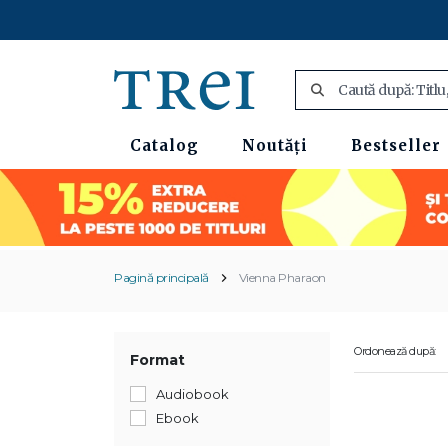
Catalog
Noutăți
Bestseller
Pagină principală
Vienna Pharaon
Ordonează după:
Format
Audiobook
Ebook