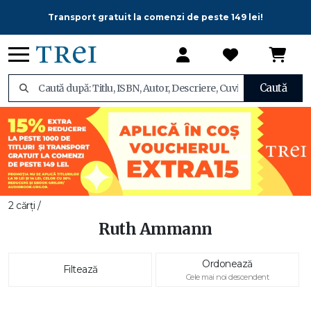
Transport gratuit la comenzi de peste 149 lei!
Caută
2 cărți /
Ruth Ammann
Ordonează
Filtează
Cele mai noi descendent