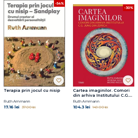
-54%
-30%
Terapia prin jocul cu nisip
Cartea imaginilor. Comori
din arhiva Institutului C.G.
Jung din Zürich
Ruth Ammann
Ruth Ammann
17.16 lei
104.3 lei
37.00 lei
149.00 lei