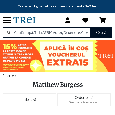
Transport gratuit la comenzi de peste 149 lei!
Caută
1 carte /
Matthew Burgess
Ordonează
Filtează
Cele mai noi descendent