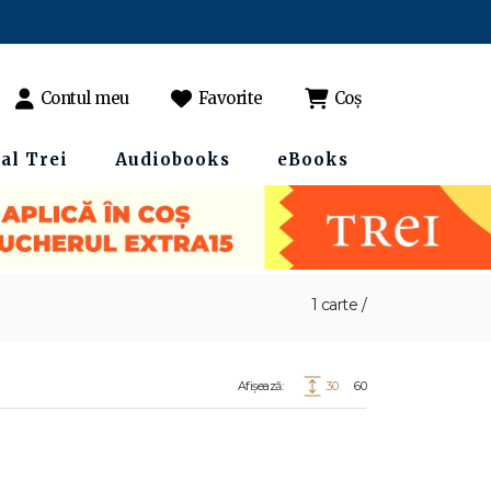
Contul meu
Favorite
Coș
al Trei
Audiobooks
eBooks
1 carte /
Afișează:
30
60