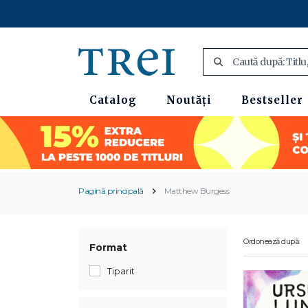
Catalog
Noutăți
Bestseller
Pagină principală
Matthew Burgess
Ordonează după:
Format
Tiparit