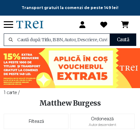
Transport gratuit la comenzi de peste 149 lei!
Caută
1 carte /
Matthew Burgess
Ordonează
Filtează
Autor descendent