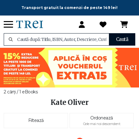
Transport gratuit la comenzi de peste 149 lei!
Caută
2 cărți / 1 eBooks
Kate Oliver
Ordonează
Filtează
Cele mai noi descendent