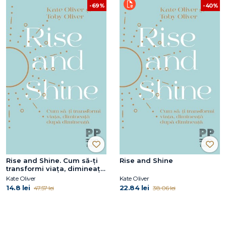
-69%
-40%
Rise and Shine. Cum să-ți
Rise and Shine
transformi viața, dimineață
după dimineață
Kate Oliver
Kate Oliver
14.8 lei
22.84 lei
47.57 lei
38.06 lei