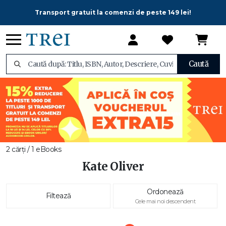
Transport gratuit la comenzi de peste 149 lei!
Caută
2 cărți / 1 eBooks
Kate Oliver
Ordonează
Filtează
Cele mai noi descendent