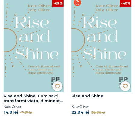
-69%
-40%
Rise and Shine. Cum să-ți
Rise and Shine
transformi viața, dimineață
după dimineață
Kate Oliver
Kate Oliver
14.8 lei
22.84 lei
47.57 lei
38.06 lei