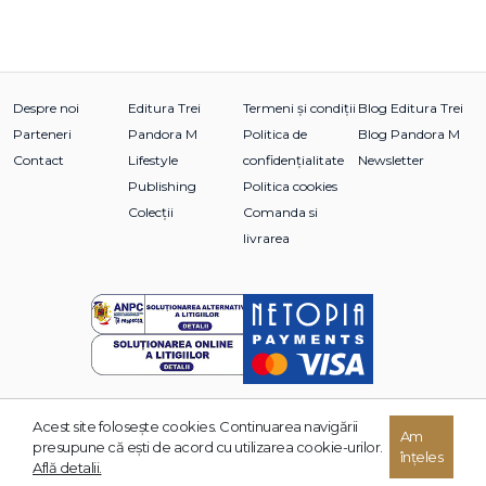
Despre noi
Editura Trei
Termeni și condiții
Blog Editura Trei
Parteneri
Pandora M
Politica de
Blog Pandora M
Contact
Lifestyle
confidențialitate
Newsletter
Publishing
Politica cookies
Colecții
Comanda si
livrarea
Acest site foloseşte cookies. Continuarea navigării
Am
© 2026 Grupul Editorial TREI. Toate drepturile rezervate.
presupune că eşti de acord cu utilizarea cookie-urilor.
înțeles
Dezvoltat de:
Află detalii.