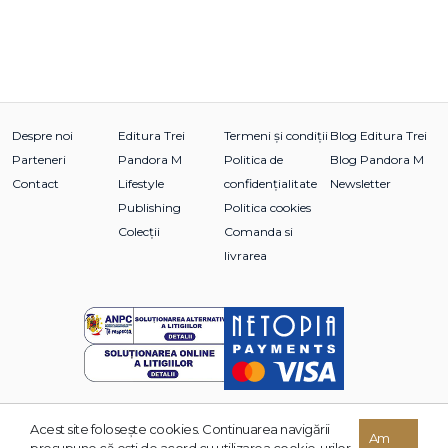
Despre noi
Editura Trei
Termeni și condiții
Blog Editura Trei
Parteneri
Pandora M
Politica de
Blog Pandora M
Contact
Lifestyle
confidențialitate
Newsletter
Publishing
Politica cookies
Colecții
Comanda si
livrarea
Acest site foloseşte cookies. Continuarea navigării
© 2026 Grupul Editorial TREI. Toate drepturile rezervate.
Am
presupune că eşti de acord cu utilizarea cookie-urilor.