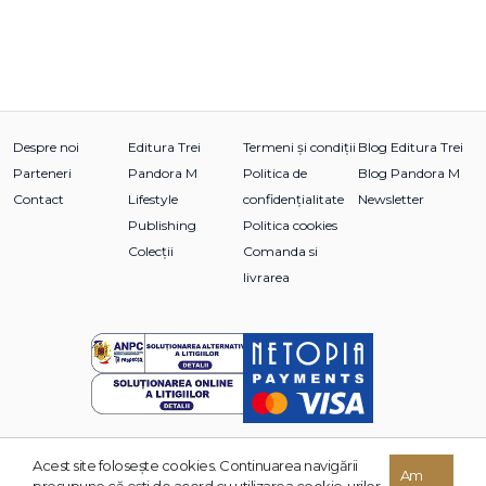
Despre noi
Editura Trei
Termeni și condiții
Blog Editura Trei
Parteneri
Pandora M
Politica de
Blog Pandora M
Contact
Lifestyle
confidențialitate
Newsletter
Publishing
Politica cookies
Colecții
Comanda si
livrarea
Acest site foloseşte cookies. Continuarea navigării
© 2026 Grupul Editorial TREI. Toate drepturile rezervate.
Am
presupune că eşti de acord cu utilizarea cookie-urilor.