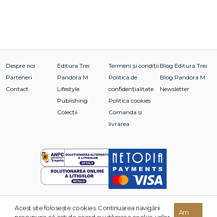
Despre noi
Editura Trei
Termeni și condiții
Blog Editura Trei
Parteneri
Pandora M
Politica de
Blog Pandora M
Contact
Lifestyle
confidențialitate
Newsletter
Publishing
Politica cookies
Colecții
Comanda si
livrarea
Acest site foloseşte cookies. Continuarea navigării
© 2026 Grupul Editorial TREI. Toate drepturile rezervate.
Am
presupune că eşti de acord cu utilizarea cookie-urilor.