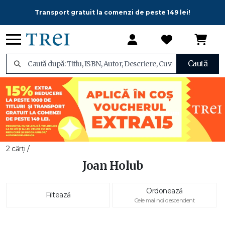
Transport gratuit la comenzi de peste 149 lei!
Caută
2 cărți /
Joan Holub
Ordonează
Filtează
Cele mai noi descendent