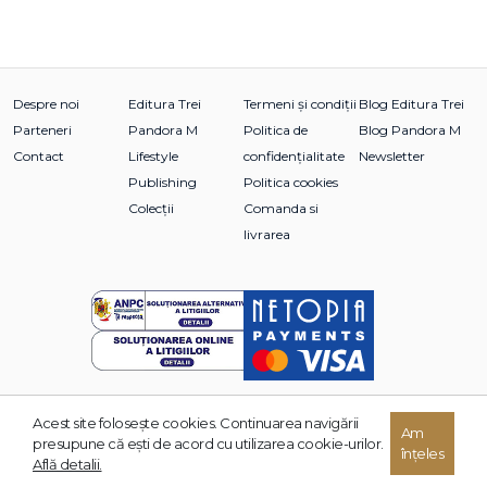
Despre noi
Editura Trei
Termeni și condiții
Blog Editura Trei
Parteneri
Pandora M
Politica de
Blog Pandora M
Contact
Lifestyle
confidențialitate
Newsletter
Publishing
Politica cookies
Colecții
Comanda si
livrarea
Acest site foloseşte cookies. Continuarea navigării
© 2026 Grupul Editorial TREI. Toate drepturile rezervate.
Am
presupune că eşti de acord cu utilizarea cookie-urilor.
înțeles
Dezvoltat de:
Află detalii.