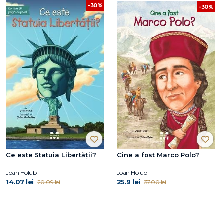
-30%
-30%
Ce este Statuia Libertății?
Cine a fost Marco Polo?
Joan Holub
Joan Holub
14.07 lei
25.9 lei
20.09 lei
37.00 lei