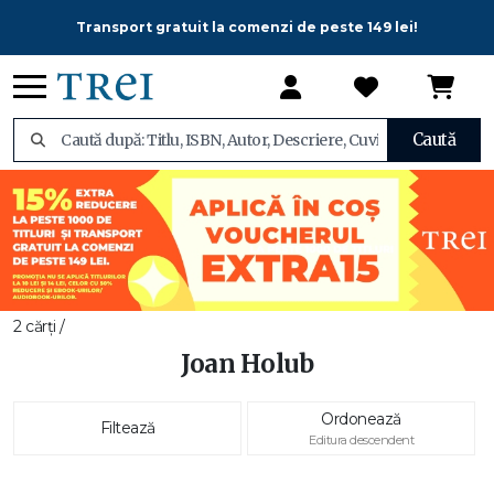
Transport gratuit la comenzi de peste 149 lei!
Caută
2 cărți /
Joan Holub
Ordonează
Filtează
Editura descendent