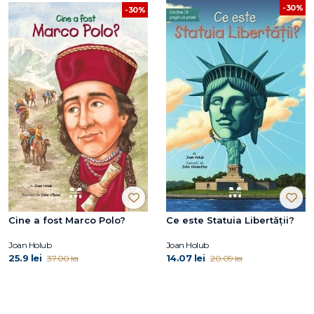
-30%
-30%
Cine a fost Marco Polo?
Ce este Statuia Libertății?
Joan Holub
Joan Holub
25.9 lei
14.07 lei
37.00 lei
20.09 lei