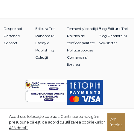
Despre noi
Editura Trei
Termeni și condiții
Blog Editura Trei
Parteneri
Pandora M
Politica de
Blog Pandora M
Contact
Lifestyle
confidențialitate
Newsletter
Publishing
Politica cookies
Colecții
Comanda si
livrarea
Acest site foloseşte cookies. Continuarea navigării
© 2026 Grupul Editorial TREI. Toate drepturile rezervate.
Am
presupune că eşti de acord cu utilizarea cookie-urilor.
înțeles
Dezvoltat de:
Află detalii.