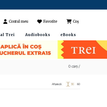
Contul meu
Favorite
Coș
al Trei
Audiobooks
eBooks
0 cărți /
Afișează:
30
60