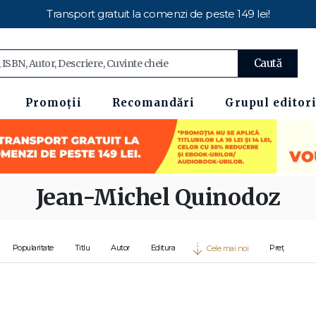
Transport gratuit la comenzi de peste 149 lei!
Caută
Promoții
Recomandări
Grupul editori
Jean-Michel Quinodoz
Popularitate
Titlu
Autor
Editura
Preț
Cele mai noi