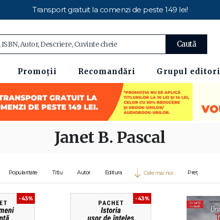
Transport gratuit la comenzi de peste 149 lei!
Caută
Promoții
Recomandări
Grupul editori
Janet B. Pascal
Popularitate
Titlu
Autor
Editura
Preț
Cele mai noi
-43%
-43%