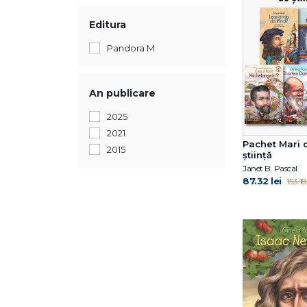
Editura
Pandora M
An publicare
2025
2021
Pachet Mari
2015
știință
Janet B. Pascal
87.32 lei
153.18 