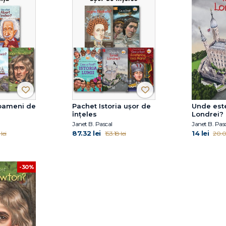
 oameni de
Pachet Istoria ușor de
Unde est
înțeles
Londrei?
Janet B. Pascal
Janet B. Pas
87.32 lei
14 lei
lei
153.18 lei
20.09
-30%