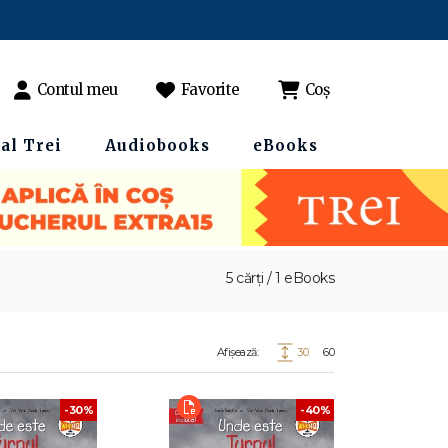
Contul meu
Favorite
Coș
al Trei
Audiobooks
eBooks
5 cărți / 1 eBooks
Afișează:
30
60
-30%
-40%