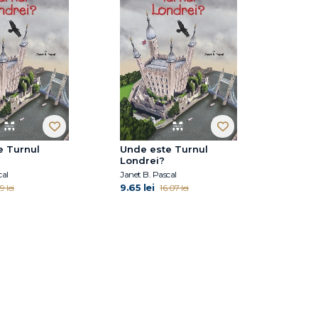
e Turnul
Unde este Turnul
Londrei?
cal
Janet B. Pascal
9.65 lei
 lei
16.07 lei